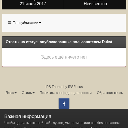
21 июля 2017
Неизвестно
Тип публикации
Ответы на статус, опубликованные пользователем Dukat
Здесь ещё ничего нет
IPS Theme
by
IPSFocus
Язык
Стиль
Политика конфиденциальности
Обратная связь
Facebook
Администрация форума:
info@land-cruiser.ru
Важная информация
Powered by Invision Community
Чтобы сделать этот веб-сайт лучше, мы разместили
cookies
на вашем