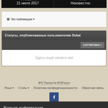
21 июля 2017
Неизвестно
Тип публикации
Статусы, опубликованные пользователем Dukat
СОРТИРОВКА
Здесь ещё ничего нет
IPS Theme
by
IPSFocus
Язык
Стиль
Политика конфиденциальности
Обратная связь
Facebook
Администрация форума:
info@land-cruiser.ru
Важная информация