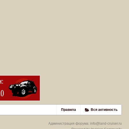
Правила
Вся активность
Администрация форума:
info@land-cruiser.ru