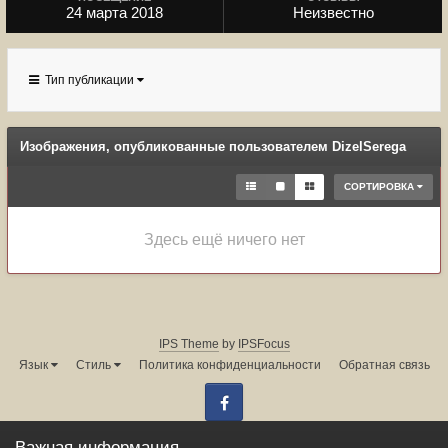
24 марта 2018
Неизвестно
Тип публикации
Изображения, опубликованные пользователем DizelSerega
СОРТИРОВКА
Здесь ещё ничего нет
IPS Theme
by
IPSFocus
Язык
Стиль
Политика конфиденциальности
Обратная связь
Facebook
Администрация форума:
info@land-cruiser.ru
Важная информация