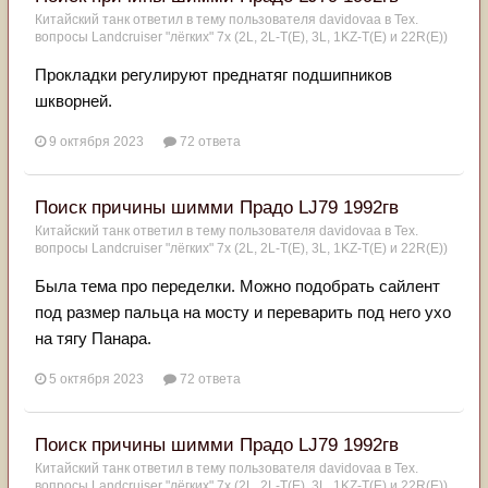
Китайский танк
ответил в тему пользователя
davidovaa
в
Тех.
вопросы Landcruiser "лёгких" 7x (2L, 2L-T(Е), 3L, 1KZ-T(E) и 22R(Е))
Прокладки регулируют преднатяг подшипников
шкворней.
9 октября 2023
72 ответа
Поиск причины шимми Прадо LJ79 1992гв
Китайский танк
ответил в тему пользователя
davidovaa
в
Тех.
вопросы Landcruiser "лёгких" 7x (2L, 2L-T(Е), 3L, 1KZ-T(E) и 22R(Е))
Была тема про переделки. Можно подобрать сайлент
под размер пальца на мосту и переварить под него ухо
на тягу Панара.
5 октября 2023
72 ответа
Поиск причины шимми Прадо LJ79 1992гв
Китайский танк
ответил в тему пользователя
davidovaa
в
Тех.
вопросы Landcruiser "лёгких" 7x (2L, 2L-T(Е), 3L, 1KZ-T(E) и 22R(Е))