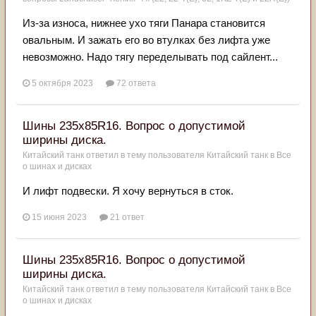
Из-за износа, нижнее ухо тяги Панара становится
овальным. И зажать его во втулках без лифта уже
невозможно. Надо тягу переделывать под сайлент...
5 октября 2023
72 ответа
Шины 235х85R16. Вопрос о допустимой
ширины диска.
Китайский танк
ответил в тему пользователя
Китайский танк
в
Все
о шинах и дисках
И лифт подвески. Я хочу вернуться в сток.
15 июня 2023
21 ответ
Шины 235х85R16. Вопрос о допустимой
ширины диска.
Китайский танк
ответил в тему пользователя
Китайский танк
в
Все
о шинах и дисках