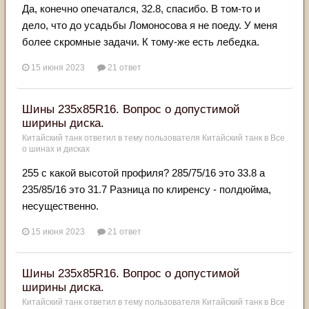
Да, конечно опечатался, 32.8, спасибо. В том-то и
дело, что до усадьбы Ломоносова я не поеду. У меня
более скромные задачи. К тому-же есть лебедка.
15 июня 2023
21 ответ
Шины 235х85R16. Вопрос о допустимой
ширины диска.
Китайский танк
ответил в тему пользователя
Китайский танк
в
Все
о шинах и дисках
255 с какой высотой профиля? 285/75/16 это 33.8 а
235/85/16 это 31.7 Разница по клиренсу - полдюйма,
несущественно.
15 июня 2023
21 ответ
Шины 235х85R16. Вопрос о допустимой
ширины диска.
Китайский танк
ответил в тему пользователя
Китайский танк
в
Все