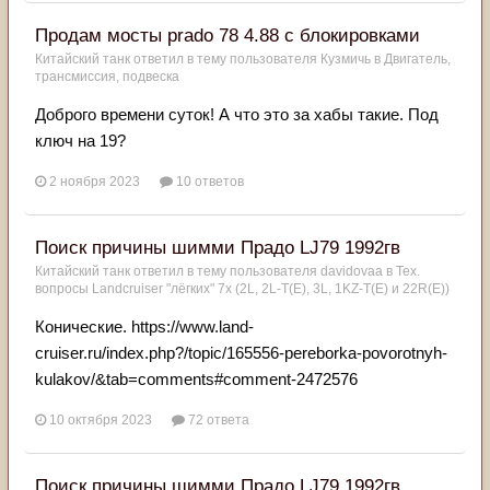
Продам мосты prado 78 4.88 с блокировками
Китайский танк
ответил в тему пользователя
Кузмичь
в
Двигатель,
трансмиссия, подвеска
Доброго времени суток! А что это за хабы такие. Под
ключ на 19?
2 ноября 2023
10 ответов
Поиск причины шимми Прадо LJ79 1992гв
Китайский танк
ответил в тему пользователя
davidovaa
в
Тех.
вопросы Landcruiser "лёгких" 7x (2L, 2L-T(Е), 3L, 1KZ-T(E) и 22R(Е))
Конические. https://www.land-
cruiser.ru/index.php?/topic/165556-pereborka-povorotnyh-
kulakov/&tab=comments#comment-2472576
10 октября 2023
72 ответа
Поиск причины шимми Прадо LJ79 1992гв