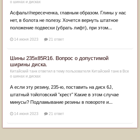
о шинах и дисках
Асфальт/пересеченка, главным образом. Глины у нас
нет, в болота не полезу. Хочется вернуть штатное
положение подвески (убрать лифт), при этом...
14 июня 2023
21 ответ
Шины 235х85R16. Вопрос о допустимой
ширины диска.
Китайский танк
ответил в тему пользователя
Китайский танк
в
Все
о шинах и дисках
А если эту резину, 235-ю, поставить на диск 6J,
штатный тойотовский "крест" Какие в этом случае
минусы? Подламывание резины в повороте и...
14 июня 2023
21 ответ