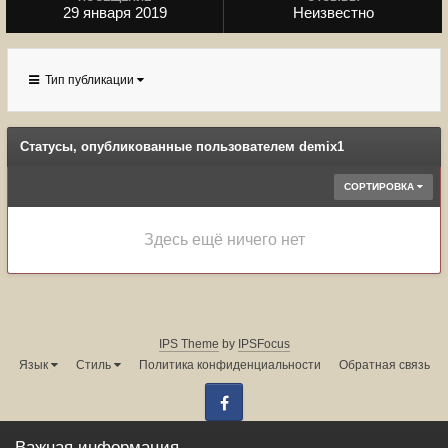
29 января 2019
Неизвестно
Тип публикации
Статусы, опубликованные пользователем demix1
СОРТИРОВКА
Здесь ещё ничего нет
IPS Theme
by
IPSFocus
Язык
Стиль
Политика конфиденциальности
Обратная связь
Facebook
Администрация форума:
info@land-cruiser.ru
Важная информация