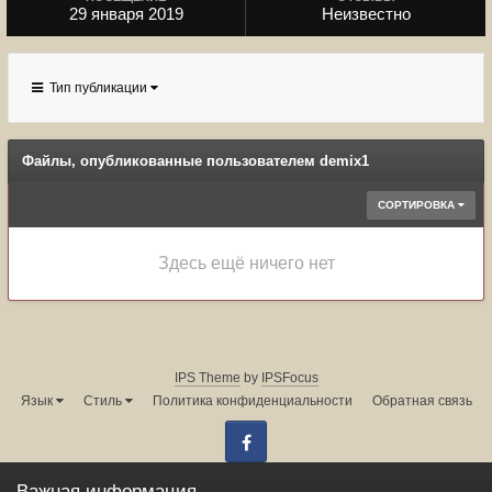
29 января 2019
Неизвестно
Тип публикации
Файлы, опубликованные пользователем demix1
СОРТИРОВКА
Здесь ещё ничего нет
IPS Theme
by
IPSFocus
Язык
Стиль
Политика конфиденциальности
Обратная связь
Facebook
Администрация форума:
info@land-cruiser.ru
Важная информация