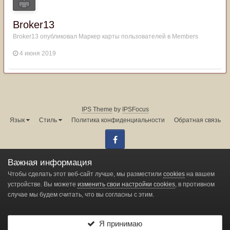
Broker13
Broker13
опубликовал Маркер карты пользователей в
Members
4 июня 2019
IPS Theme
by
IPSFocus
Язык
Стиль
Политика конфиденциальности
Обратная связь
Facebook
Администрация форума:
info@land-cruiser.ru
Важная информация
Powered by Invision Community
Чтобы сделать этот веб-сайт лучше, мы разместили
cookies
на вашем
устройстве. Вы можете
изменить свои настройки cookies
, в противном
случае мы будем считать, что вы согласны с этим.
Change privacy settings
Я принимаю