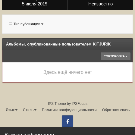
5 июля 2019
Неизвестно
Тип публикации
Альбомы, опубликованные пользователем KITJURIK
СОРТИРОВКА
Здесь ещё ничего нет
IPS Theme
by
IPSFocus
Язык
Стиль
Политика конфиденциальности
Обратная связь
Facebook
Администрация форума:
info@land-cruiser.ru
Важная информация