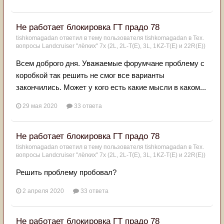
Не работает блокировка ГТ прадо 78
tishkomagadan
ответил в тему пользователя
tishkomagadan
в
Тех.
вопросы Landcruiser "лёгких" 7x (2L, 2L-T(Е), 3L, 1KZ-T(E) и 22R(Е))
Всем доброго дня. Уважаемые форумчане проблему с
коробкой так решить не смог все варианты
закончились. Может у кого есть какие мысли в каком...
29 мая 2020
33 ответа
Не работает блокировка ГТ прадо 78
tishkomagadan
ответил в тему пользователя
tishkomagadan
в
Тех.
вопросы Landcruiser "лёгких" 7x (2L, 2L-T(Е), 3L, 1KZ-T(E) и 22R(Е))
Решить проблему пробовал?
2 апреля 2020
33 ответа
Не работает блокировка ГТ прадо 78