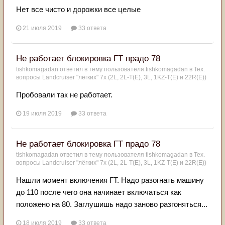
Нет все чисто и дорожки все целые
21 июля 2019
33 ответа
Не работает блокировка ГТ прадо 78
tishkomagadan
ответил в тему пользователя
tishkomagadan
в
Тех.
вопросы Landcruiser "лёгких" 7x (2L, 2L-T(Е), 3L, 1KZ-T(E) и 22R(Е))
Пробовали так не работает.
19 июля 2019
33 ответа
Не работает блокировка ГТ прадо 78
tishkomagadan
ответил в тему пользователя
tishkomagadan
в
Тех.
вопросы Landcruiser "лёгких" 7x (2L, 2L-T(Е), 3L, 1KZ-T(E) и 22R(Е))
Нашли момент включения ГТ. Надо разогнать машину
до 110 после чего она начинает включаться как
положено на 80. Заглушишь надо заново разгоняться...
18 июля 2019
33 ответа