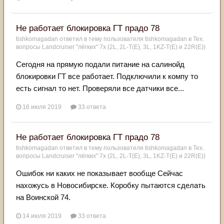
Не работает блокировка ГТ прадо 78
tishkomagadan
ответил в тему пользователя
tishkomagadan
в
Тех.
вопросы Landcruiser "лёгких" 7x (2L, 2L-T(Е), 3L, 1KZ-T(E) и 22R(Е))
Сегодня на прямую подали питание на салинойд
блокировки ГТ все работает. Подключили к компу то
есть сигнал то нет. Проверяли все датчики все...
16 июля 2019
33 ответа
Не работает блокировка ГТ прадо 78
tishkomagadan
ответил в тему пользователя
tishkomagadan
в
Тех.
вопросы Landcruiser "лёгких" 7x (2L, 2L-T(Е), 3L, 1KZ-T(E) и 22R(Е))
Ошибок ни каких не показывает вообще Сейчас
нахожусь в Новосибирске. Коробку пытаются сделать
на Воинской 74.
14 июля 2019
33 ответа