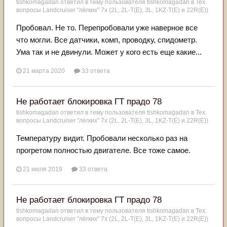
tishkomagadan
ответил в тему пользователя
tishkomagadan
в
Тех.
вопросы Landcruiser "лёгких" 7x (2L, 2L-T(Е), 3L, 1KZ-T(E) и 22R(Е))
Пробовал. Не то. Перепробовали уже наверное все
что могли. Все датчики, комп, проводку, спидометр.
Ума так и не двинули. Может у кого есть еще какие...
21 марта 2020
33 ответа
Не работает блокировка ГТ прадо 78
tishkomagadan
ответил в тему пользователя
tishkomagadan
в
Тех.
вопросы Landcruiser "лёгких" 7x (2L, 2L-T(Е), 3L, 1KZ-T(E) и 22R(Е))
Температуру видит. Пробовали несколько раз на
прогретом полностью двигателе. Все тоже самое.
21 июля 2019
33 ответа
Не работает блокировка ГТ прадо 78
tishkomagadan
ответил в тему пользователя
tishkomagadan
в
Тех.
вопросы Landcruiser "лёгких" 7x (2L, 2L-T(Е), 3L, 1KZ-T(E) и 22R(Е))