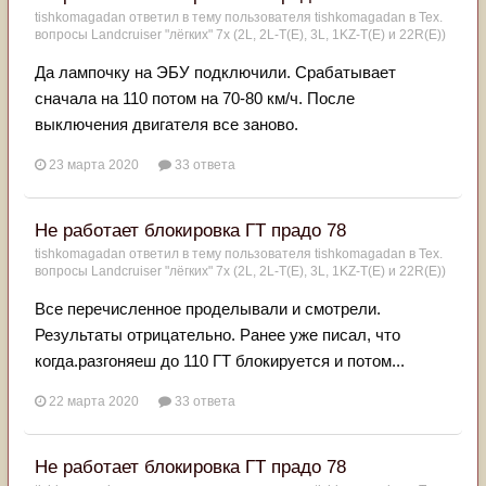
tishkomagadan
ответил в тему пользователя
tishkomagadan
в
Тех.
вопросы Landcruiser "лёгких" 7x (2L, 2L-T(Е), 3L, 1KZ-T(E) и 22R(Е))
Да лампочку на ЭБУ подключили. Срабатывает
сначала на 110 потом на 70-80 км/ч. После
выключения двигателя все заново.
23 марта 2020
33 ответа
Не работает блокировка ГТ прадо 78
tishkomagadan
ответил в тему пользователя
tishkomagadan
в
Тех.
вопросы Landcruiser "лёгких" 7x (2L, 2L-T(Е), 3L, 1KZ-T(E) и 22R(Е))
Все перечисленное проделывали и смотрели.
Результаты отрицательно. Ранее уже писал, что
когда.разгоняеш до 110 ГТ блокируется и потом...
22 марта 2020
33 ответа
Не работает блокировка ГТ прадо 78