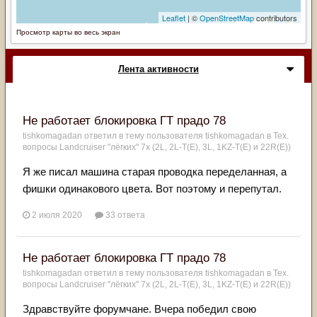
Просмотр карты во весь экран
Лента активности
Не работает блокировка ГТ прадо 78
tishkomagadan
ответил в тему пользователя
tishkomagadan
в
Тех.
вопросы Landcruiser "лёгких" 7x (2L, 2L-T(Е), 3L, 1KZ-T(E) и 22R(Е))
Я же писал машина старая проводка переделанная, а
фишки одинакового цвета. Вот поэтому и перепутал.
2 июля 2020
33 ответа
Не работает блокировка ГТ прадо 78
tishkomagadan
ответил в тему пользователя
tishkomagadan
в
Тех.
вопросы Landcruiser "лёгких" 7x (2L, 2L-T(Е), 3L, 1KZ-T(E) и 22R(Е))
Здравствуйте форумчане. Вчера победил свою