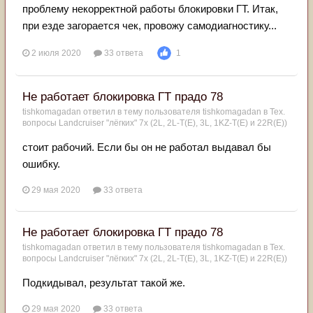
проблему некорректной работы блокировки ГТ. Итак,
при езде загорается чек, провожу самодиагностику...
2 июля 2020
33 ответа
1
Не работает блокировка ГТ прадо 78
tishkomagadan
ответил в тему пользователя
tishkomagadan
в
Тех.
вопросы Landcruiser "лёгких" 7x (2L, 2L-T(Е), 3L, 1KZ-T(E) и 22R(Е))
стоит рабочий. Если бы он не работал выдавал бы
ошибку.
29 мая 2020
33 ответа
Не работает блокировка ГТ прадо 78
tishkomagadan
ответил в тему пользователя
tishkomagadan
в
Тех.
вопросы Landcruiser "лёгких" 7x (2L, 2L-T(Е), 3L, 1KZ-T(E) и 22R(Е))
Подкидывал, результат такой же.
29 мая 2020
33 ответа