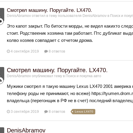
Смотрел машину. Поругайте. LX470.
DenisAbramov
ответил в тему пользователя
DenisAbramov
в
Поиск и поку
Это капот закрыт. По битости морды, не видел какихто следо
стоит. Родствееник хозяина там работает. Птс дубликат выда
колво хозяев совпадает с отчетом дрома.
4 сентября 2019
8 ответов
Смотрел машину. Поругайте. LX470.
DenisAbramov
опубликовал тему в
Поиск и покупка авто
Мужики смотрел я такую машину Lexus LX470 2001 америка н
телефону роды не принимают, но всеже) https://tyumen.drom.r
владельца (перегонщик в РФ не в счет) последний владелец с
3 сентября 2019
8 ответов
Lexus LX470
DenisAbramov