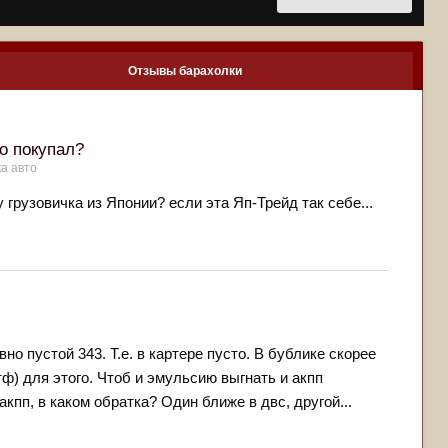
Отзывы барахолки
о покупал?
ка авто
грузовичка из Японии? если эта Яп-Трейд так себе...
но пустой 343. Т.е. в картере пусто. В бублике скорее
тф) для этого. Чтоб и эмульсию выгнать и акпп
кпп, в каком обратка? Один ближе в двс, другой...