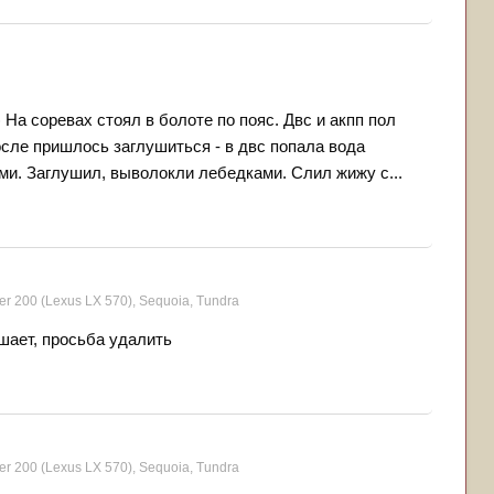
 На соревах стоял в болоте по пояс. Двс и акпп пол
осле пришлось заглушиться - в двс попала вода
ми. Заглушил, выволокли лебедками. Слил жижу с...
er 200 (Lexus LX 570), Sequoia, Tundra
шает, просьба удалить
er 200 (Lexus LX 570), Sequoia, Tundra