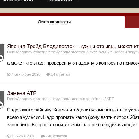
Лента активности
Япония-Трейд Владивосток - нужны отзывы, может кт
DenisAbramov
ответил в тему пользователя
Alexchip2007
в
Поиск и покуп
а может кто знает проверенную надежную контору по привозу 
7 сентября 2020
14 ответов
Замена ATF
DenisAbramov
ответил в тему пользователя
gekkfinn
в
АКПП
Подскажите чайнику. Как залить/долить/заменить аты в услов
всего эмульсия. Надо прогнать както (хочу взять литров 20а
заполнить. Вопрос второй к каком шланге на радик выход из а
25 июня 2020
290 ответов