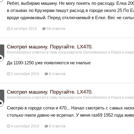
Ребят, выбираю машину. Не могу понять по расходу. Елка 20
в отзывах по Крузерам пишут расход в городе около 25 По Ел
вроде одинаковый. Перед отключаемый в Елке. Вес не силь
4 октября 2019
59 ответов
Смотрел машину. Поругайте. LX470.
DenisAbramov
ответил в тему пользователя
DenisAbramov
в
Поиск и поку
Да 1100-1250 уже появляются не гнилые
5 сентября 2019
8 ответов
Смотрел машину. Поругайте. LX470.
DenisAbramov
ответил в тему пользователя
DenisAbramov
в
Поиск и поку
Смотрю в городе сотки и 470... Начал смотреть с самых низо
столько гнили давно не всречал. У меня газ69 1952 года жи
4 сентября 2019
8 ответов