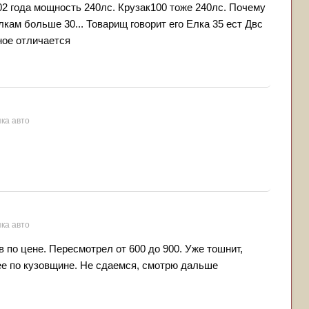
02 года мощность 240лс. Крузак100 тоже 240лс. Почему
кам больше 30... Товарищ говорит его Елка 35 ест Двс
ное отличается
пка авто
пка авто
в по цене. Пересмотрел от 600 до 900. Уже тошнит,
вее по кузовщине. Не сдаемся, смотрю дальше