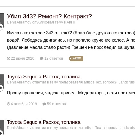
Убил 343? Ремонт? Контракт?
DenisAbramov
опубликовал тему в
АКПП
Имею в котлетосе 343 от тлк72 (брал бу с другого котлетоса)
водой. Лебедясь двигались, но пропало кручение колес. А п
(давление масла стало расти) Грешен не проследил за щупа
22 июня 2020
12 ответов
АКПП
Toyota Sequoia Расход топлива
DenisAbramov
ответил в тему пользователя
artist
в
Тех. вопросы Landcruis
Прошу прошения, яндекс привел. Модераторы, если пост ме
4 октября 2019
59 ответов
Toyota Sequoia Расход топлива
DenisAbramov
ответил в тему пользователя
artist
в
Тех. вопросы Landcruis