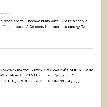
пка авто
в, жопа все таки похоже была бита. Она не в салоне
н "после пожара" Сл слов. Но похоже на правду. Т.к.
асколько возможно помогите с оценкой (понятно что по
u/lexus/lx470/35210533.html в птс "реальных" 2
 2012 года. что своим неопытным глазом увидел: ...