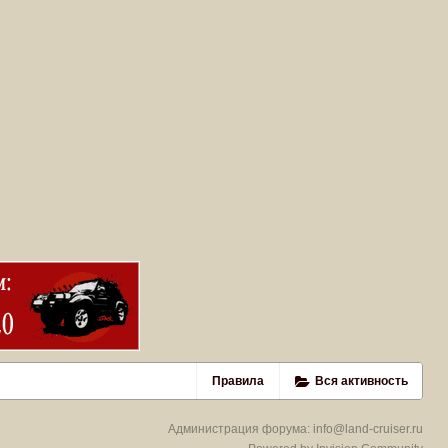
Правила
Вся активность
Администрация форума:
info@land-cruiser.ru