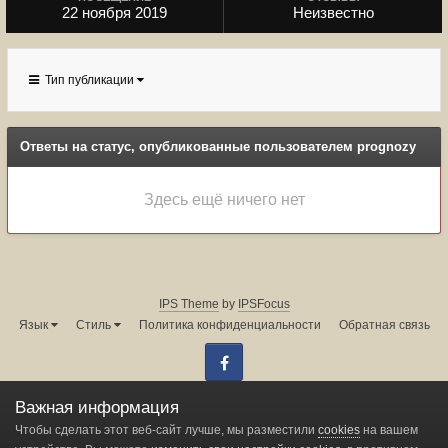
22 ноября 2019
Неизвестно
Тип публикации
Ответы на статус, опубликованные пользователем prognozy
Здесь ещё ничего нет
IPS Theme
by
IPSFocus
Язык
Стиль
Политика конфиденциальности
Обратная связь
Facebook
Администрация форума:
info@land-cruiser.ru
Важная информация
Powered by Invision Community
Чтобы сделать этот веб-сайт лучше, мы разместили
cookies
на вашем