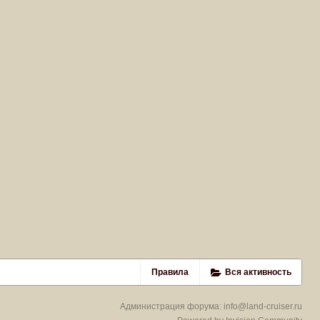
Правила
Вся активность
Администрация форума:
info@land-cruiser.ru