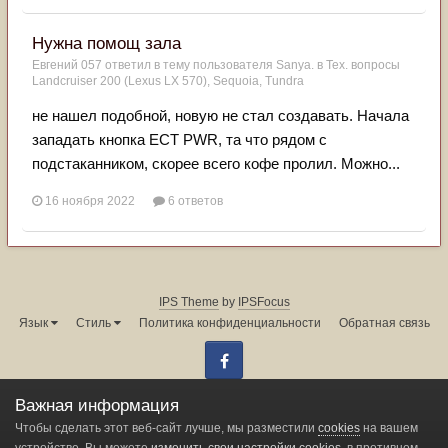
Нужна помощ зала
Евгений 057
ответил в тему пользователя
Sanya.
в
Тех. вопросы
Landcruiser 200 (Lexus LX 570), Sequoia, Tundra
не нашел подобной, новую не стал создавать. Начала
западать кнопка ECT PWR, та что рядом с
подстаканником, скорее всего кофе пролил. Можно...
16 ноября 2022
6 ответов
IPS Theme
by
IPSFocus
Язык
Стиль
Политика конфиденциальности
Обратная связь
Facebook
Администрация форума:
info@land-cruiser.ru
Важная информация
Powered by Invision Community
Чтобы сделать этот веб-сайт лучше, мы разместили
cookies
на вашем