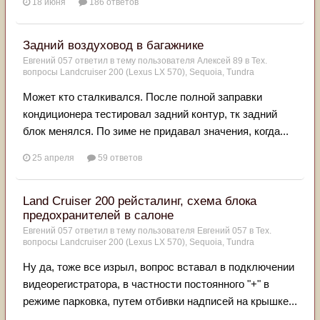
18 июня
186 ответов
Задний воздуховод в багажнике
Евгений 057
ответил в тему пользователя
Алексей 89
в
Тех.
вопросы Landcruiser 200 (Lexus LX 570), Sequoia, Tundra
Может кто сталкивался. После полной заправки
кондиционера тестировал задний контур, тк задний
блок менялся. По зиме не придавал значения, когда...
25 апреля
59 ответов
Land Cruiser 200 рейсталинг, схема блока
предохранителей в салоне
Евгений 057
ответил в тему пользователя
Евгений 057
в
Тех.
вопросы Landcruiser 200 (Lexus LX 570), Sequoia, Tundra
Ну да, тоже все изрыл, вопрос вставал в подключении
видеорегистратора, в частности постоянного "+" в
режиме парковка, путем отбивки надписей на крышке...