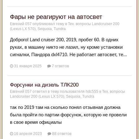
Фары не реагируют на автосвет
Евгений 057
опубликовал тему в
Тех. вопросы Landcruiser 200
(Lexus LX 570), Sequoia, Tundra
Доброго! Land cruiser 200, 2019, пробег 60. В одних
руках, в машину никто не лазил, ну кроме установки
сигналки, Пандора dxl4710. Не работает автосвет, те...
31 января 2025
7 ответов
Форсунки на дизель ТЛК200
Евгений 057
ответил в тему пользователя
hdc555
в
Тех. вопросы
Landcruiser 200 (Lexus LX 570), Sequoia, Tundra
так по 2019 там на сколько понял отзывная должна
была пройти по партии форсунок, которую не провели
в свое время официалы
16 апреля 2023
88 ответов