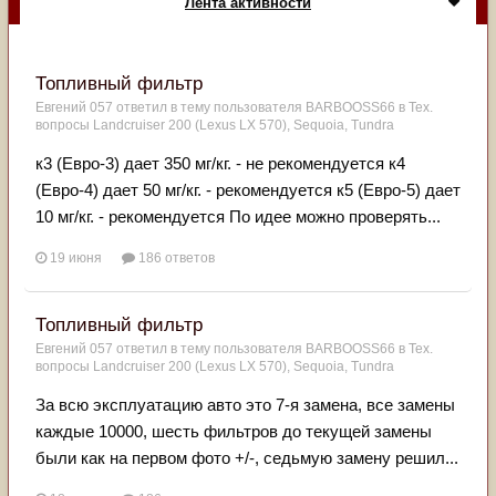
Лента активности
Топливный фильтр
Евгений 057
ответил в тему пользователя
BARBOOSS66
в
Тех.
вопросы Landcruiser 200 (Lexus LX 570), Sequoia, Tundra
к3 (Евро-3) дает 350 мг/кг. - не рекомендуется к4
(Евро-4) дает 50 мг/кг. - рекомендуется к5 (Евро-5) дает
10 мг/кг. - рекомендуется По идее можно проверять...
19 июня
186 ответов
Топливный фильтр
Евгений 057
ответил в тему пользователя
BARBOOSS66
в
Тех.
вопросы Landcruiser 200 (Lexus LX 570), Sequoia, Tundra
За всю эксплуатацию авто это 7-я замена, все замены
каждые 10000, шесть фильтров до текущей замены
были как на первом фото +/-, седьмую замену решил...