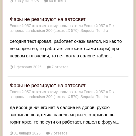
9 августа 2025
44 ответа
Фары не реагируют на автосвет
Евгений 057
ответил в тему пользователя
Евгений 057
в
Тех.
вопросы Landcruiser 200 (Lexus LX 570), Sequoia, Tundra
сегодня тестировал, работает оказывается, но как то
не корректно, то работает автосвет(сами фары) при
первом включении, то нет, хотя в салоне табло...
1 февраля 2025
7 ответов
Фары не реагируют на автосвет
Евгений 057
ответил в тему пользователя
Евгений 057
в
Тех.
вопросы Landcruiser 200 (Lexus LX 570), Sequoia, Tundra
да вообще ничего нет в салоне из допов, рукою
закрываешь датчик- панель меркнет, открываешь
горит ярко, те по сути он работает, пошел в форум...
31 января 2025
7 ответов