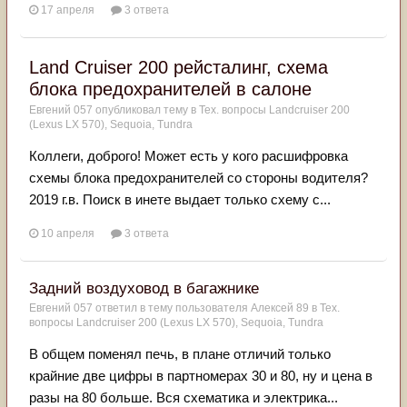
17 апреля
3 ответа
Land Cruiser 200 рейсталинг, схема
блока предохранителей в салоне
Евгений 057
опубликовал тему в
Тех. вопросы Landcruiser 200
(Lexus LX 570), Sequoia, Tundra
Коллеги, доброго! Может есть у кого расшифровка
схемы блока предохранителей со стороны водителя?
2019 г.в. Поиск в инете выдает только схему с...
10 апреля
3 ответа
Задний воздуховод в багажнике
Евгений 057
ответил в тему пользователя
Алексей 89
в
Тех.
вопросы Landcruiser 200 (Lexus LX 570), Sequoia, Tundra
В общем поменял печь, в плане отличий только
крайние две цифры в партномерах 30 и 80, ну и цена в
разы на 80 больше. Вся схематика и электрика...