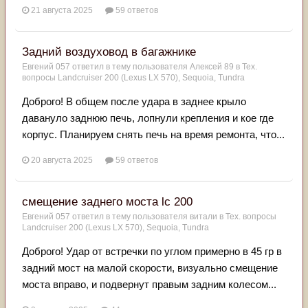
21 августа 2025
59 ответов
Задний воздуховод в багажнике
Евгений 057
ответил в тему пользователя
Алексей 89
в
Тех.
вопросы Landcruiser 200 (Lexus LX 570), Sequoia, Tundra
Доброго! В общем после удара в заднее крыло
давануло заднюю печь, лопнули крепления и кое где
корпус. Планируем снять печь на время ремонта, что...
20 августа 2025
59 ответов
смещение заднего моста lc 200
Евгений 057
ответил в тему пользователя
витали
в
Тех. вопросы
Landcruiser 200 (Lexus LX 570), Sequoia, Tundra
Доброго! Удар от встречки по углом примерно в 45 гр в
задний мост на малой скорости, визуально смещение
моста вправо, и подвернут правым задним колесом...