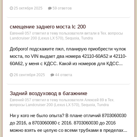
25 октября 2025
59 ответов
смещение заднего моста lc 200
Евгений 057
ответил в тему пользователя
витали
в
Тех. вопросы
Landcruiser 200 (Lexus LX 570), Sequoia, Tundra
Доброго! подскажите пжл, планирую приобрести чулок
моста, по VIN выдает два номера 42110-60A52 и 42110-
60A62, у меня с КДСС. Какой из номеров для КДСС...
26 сентября 2025
44 ответа
Задний воздуховод в багажнике
Евгений 057
ответил в тему пользователя
Алексей 89
в
Тех.
вопросы Landcruiser 200 (Lexus LX 570), Sequoia, Tundra
Ни у кого не было опыта? В плане отличий 8703060030
до 2016, а 8703060080 с 2016. 8703060030 до 2016
можно взять ее целую со всеми трубками в пределах...