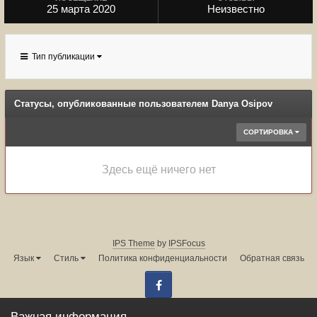
25 марта 2020
Неизвестно
Тип публикации
Статусы, опубликованные пользователем Danya Osipov
СОРТИРОВКА
Здесь ещё ничего нет
IPS Theme
by
IPSFocus
Язык
Стиль
Политика конфиденциальности
Обратная связь
Facebook
Администрация форума:
info@land-cruiser.ru
Важная информация