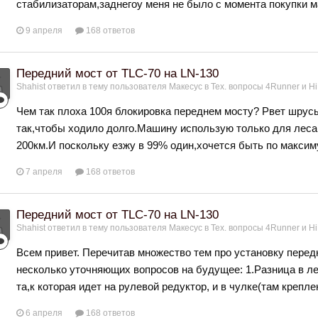
стабилизаторам,заднегоу меня не было с момента покупки ма
9 апреля
168 ответов
Передний мост от TLC-70 на LN-130
Shahist
ответил в тему пользователя
Макесус
в
Тех. вопросы 4Runner и Hi
Чем так плоха 100я блокировка переднем мосту? Рвет шрусы
так,чтобы ходило долго.Машину использую только для леса
200км.И поскольку езжу в 99% один,хочется быть по максиму
7 апреля
168 ответов
Передний мост от TLC-70 на LN-130
Shahist
ответил в тему пользователя
Макесус
в
Тех. вопросы 4Runner и Hi
Всем привет. Перечитав множество тем про установку передн
несколько уточняющих вопросов на будущее: 1.Разница в ле
та,к которая идет на рулевой редуктор, и в чулке(там крепл
6 апреля
168 ответов