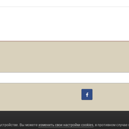
Facebook
Change privacy settings
устройстве. Вы можете
изменить свои настройки cookies
, в противном случае