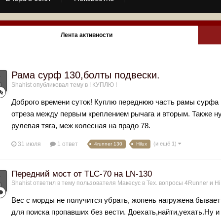
Лента активности
Рама сурф 130,болты подвески.
Shahist
опубликовал тему в
! КУПЛЮ !
Доброго времени суток! Куплю переднюю часть рамы сурфа 13
отреза между первым креплением рычага и вторым. Также н
рулевая тяга, меж колесная на прадо 78.
31 июля
1 ответ
(и ещё 1)
4runner 130
Hilux
Передний мост от TLC-70 на LN-130
Shahist
ответил в тему пользователя
Макесус
в
Тех. вопросы 4Runner и Hi
Вес с морды не получится убрать, жопень нагружена бывает
для поиска пропавших без вести. Доехать,найти,уехать.Ну и