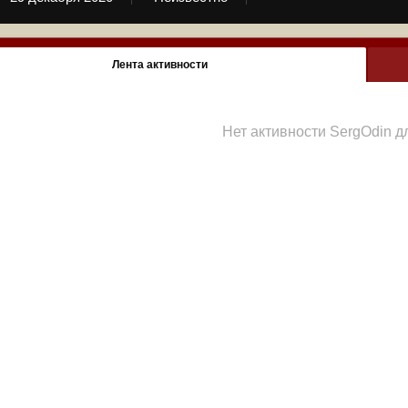
Лента активности
Нет активности SergOdin 