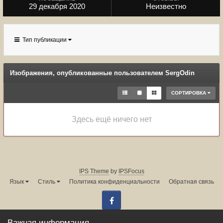
29 декабря 2020
Неизвестно
Тип публикации
Изображения, опубликованные пользователем SergOdin
СОРТИРОВКА
Здесь ещё ничего нет
IPS Theme
by
IPSFocus
Язык
Стиль
Политика конфиденциальности
Обратная связь
Facebook
Администрация форума:
info@land-cruiser.ru
Важная информация