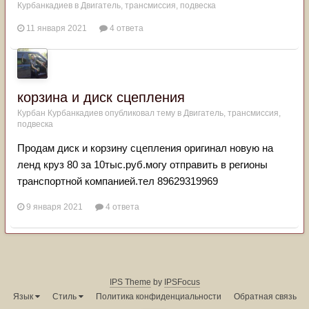
Курбанкадиев
в
Двигатель, трансмиссия, подвеска
11 января 2021
4 ответа
корзина и диск сцепления
Курбан Курбанкадиев
опубликовал тему в
Двигатель, трансмиссия,
подвеска
Продам диск и корзину сцепления оригинал новую на
ленд круз 80 за 10тыс.руб.могу отправить в регионы
транспортной компанией.тел 89629319969
9 января 2021
4 ответа
IPS Theme
by
IPSFocus
Язык
Стиль
Политика конфиденциальности
Обратная связь