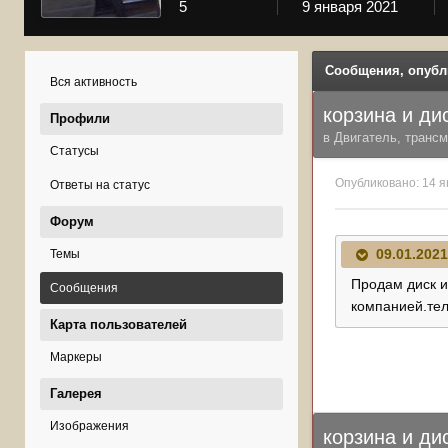
5
9 января 2021
Сообщения, опубл
Вся активность
корзина и ди
Профили
в
Двигатель, трансм
Статусы
Опубликовано:
14 я
Ответы на статус
Форум
09.01.2021
Темы
Продам диск и
Сообщения
компанией.те
Карта пользователей
Маркеры
Галерея
Изображения
корзина и ди