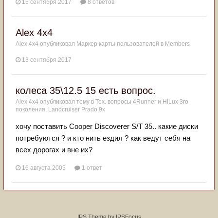
15 сентября 2017
8 ответов
Alex 4x4
Alex 4x4
опубликовал Маркер карты пользователей в
Members
13 сентября 2017
колеса 35\12.5 15 есть вопрос.
Alex 4x4
опубликовал тему в
Тех. вопросы 4Runner и HiLux 3го
поколения, Landсruiser Prado 9x
хочу поставить Cooper Discoverer S/T 35.. какие диски
потребуются ? и кто нить ездил ? как ведут себя на
всех дорогах и вне их?
16 августа 2005
1 ответ
IPS Theme
by
IPSFocus