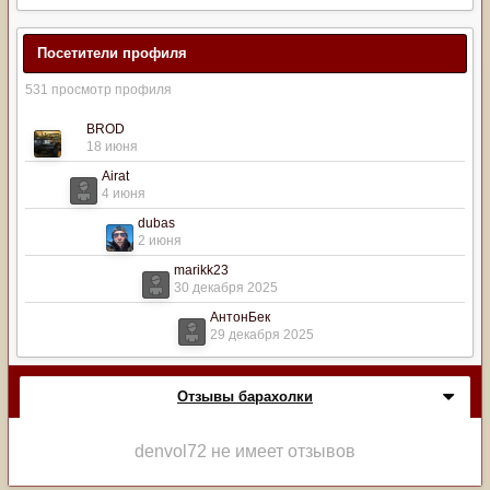
Посетители профиля
531 просмотр профиля
BROD
18 июня
Airat
4 июня
dubas
2 июня
marikk23
30 декабря 2025
АнтонБек
29 декабря 2025
Отзывы барахолки
denvol72 не имеет отзывов