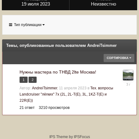
19 июля 2023
Неизвестно
Тип публикации
Темы, опубликованные пользователем AndreiTsimmer
СОРТИРОВКА
Нужны мастера по ТНВД 2lte Москва!
1
2
11
мая
Автор:
AndreiTsimmer
,
11 апреля 2023
в
Тех. вопросы
2023
Landcruiser "лёгких" 7x (2L, 2L-T(Е), 3L, 1KZ-T(E) и
22R(Е))
21
ответ
3210
просмотров
IPS Theme
by
IPSFocus