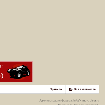
Правила
Вся активность
Администрация форума:
info@land-cruiser.ru