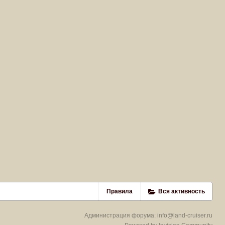
Правила
Вся активность
Администрация форума:
info@land-cruiser.ru