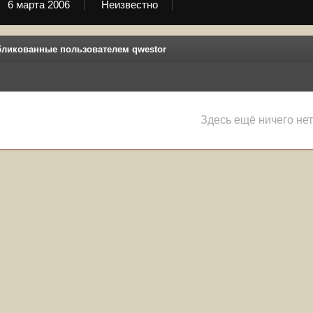
6 марта 2006
Неизвестно
бликованные пользователем qwestor
Здесь ещё ничего нет