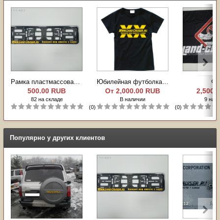
Рамка пластмассовая под номер (книжка)
Юбилейная футболка (20 лет форуму)
Фл
500.00 RUB
От
2,000.00 RUB
2,500.
82 на складе
В наличии
9 на с
(0)
(0)
Популярно у других клиентов