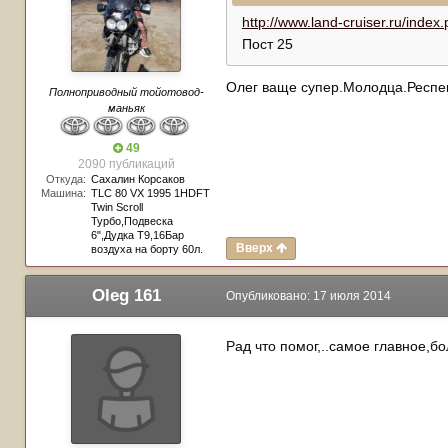
http://www.land-cruiser.ru/in
Пост 25
Олег ваще супер.Молодца.Респек
Полноприводный тойотовод-
маньяк
49
2090 публикаций
Откуда:
Сахалин Корсаков
Машина:
TLC 80 VX 1995 1HDFT
Twin Scroll
Турбо,Подвеска
6",Дудка Т9,16Бар
Вверх
воздуха на борту 60л.
Oleg 161
Опубликовано:
17 июля 2014
Рад что помог,..самое главное,б