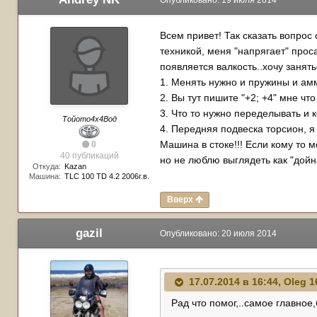
Опубликовано:
19 июля 2014
Всем привет! Так сказать вопрос 
техникой, меня "напрягает" проса
появляется валкость..хочу занять
1. Менять нужно и пружины и а
2. Вы тут пишите "+2; +4" мне чт
3. Что то нужно переделывать и 
Тойото4х4Вод
4. Передняя подвеска торсион, я
Машина в стоке!!! Если кому то м
0
40 публикаций
но не люблю выглядеть как "дойн
Откуда:
Kazan
Машина:
TLC 100 TD 4.2 2006г.в.
Вверх
gazil
Опубликовано:
20 июля 2014
17.07.2014 в 16:44, Oleg 1
Рад что помог,..самое главное