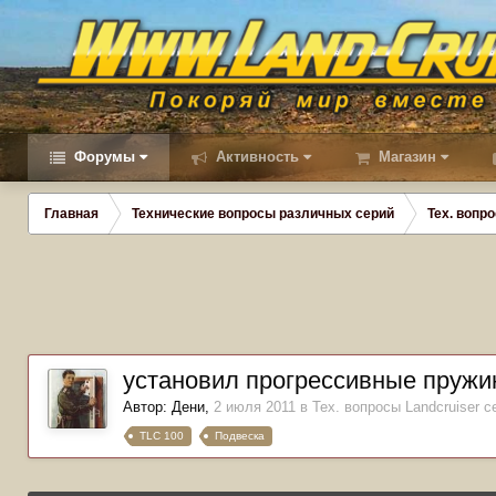
Форумы
Активность
Магазин
Главная
Технические вопросы различных серий
Тех. вопро
установил прогрессивные пруж
Автор:
Дени
,
2 июля 2011
в
Тех. вопросы Landcruiser се
TLC 100
Подвеска