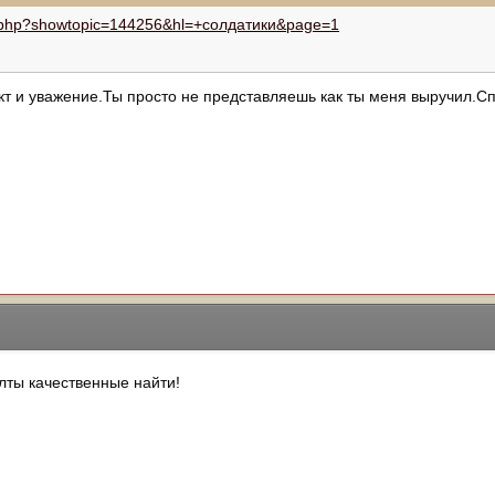
dex.php?showtopic=144256&hl=+солдатики&page=1
т и уважение.Ты просто не представляешь как ты меня выручил.С
олты качественные найти!