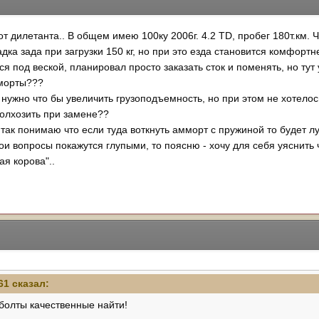
от дилетанта.. В общем имею 100ку 2006г. 4.2 TD, пробег 180т.км. 
дка зада при загрузки 150 кг, но при это езда становится комфортн
ся под веской, планировал просто заказать сток и поменять, но тут 
мморты???
о нужно что бы увеличить грузоподъемность, но при этом не хотелос
колхозить при замене??
 так понимаю что если туда воткнуть амморт с пружиной то будет 
ои вопросы покажутся глупыми, то поясню - хочу для себя уяснить ч
ая корова"..
61 сказал:
,болты качественные найти!