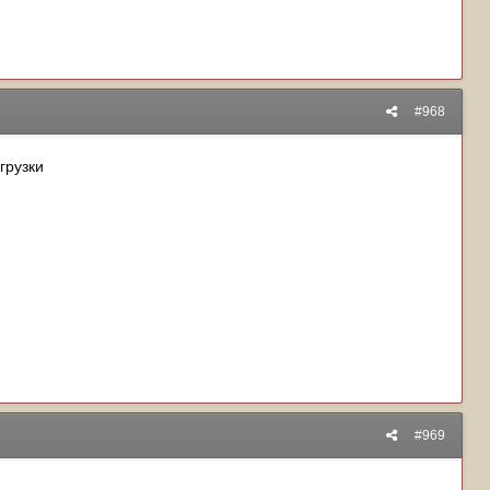
#968
грузки
#969