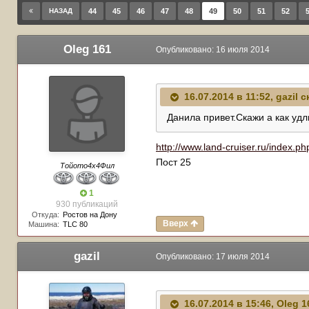
НАЗАД
44
45
46
47
48
49
50
51
52
Oleg 161
Опубликовано:
16 июля 2014
16.07.2014 в 11:52, gazil с
Данила привет.Скажи а как удл
http://www.land-cruiser.ru/
Пост 25
Тойото4х4Фил
1
930 публикаций
Откуда:
Ростов на Дону
Вверх
Машина:
TLC 80
gazil
Опубликовано:
17 июля 2014
16.07.2014 в 15:46, Oleg 1