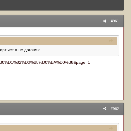
#961
орт чет я не догоняю.
4%D0%B0%D1%82%D0%B8%D0%BA%D0%B8&page=1
#962