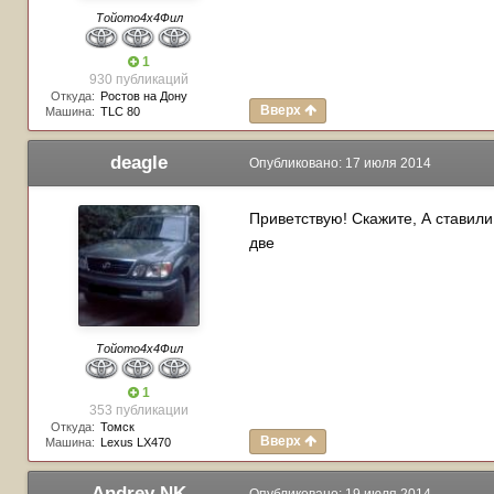
Тойото4х4Фил
1
930 публикаций
Откуда:
Ростов на Дону
Вверх
Машина:
TLC 80
deagle
Опубликовано:
17 июля 2014
Приветствую! Скажите, А ставили
две
Тойото4х4Фил
1
353 публикации
Откуда:
Томск
Вверх
Машина:
Lexus LX470
Andrey NK