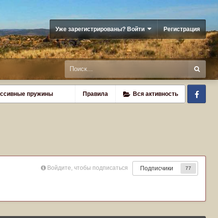
Уже зарегистрированы? Войти
Регистрация
Fa
ессивные пружины
Правила
Вся активность
Войдите, чтобы подписаться
Подписчики
77