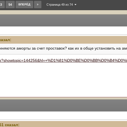
53
54
ВПЕРЁД
Страница 49 из 74
казал:
иняются аморты за счет проставок? как их в обще установить на ам
index.php?showtopic=144256&hl=+%D1%81%D0%BE%D0%BB%D0%B
61 сказал: