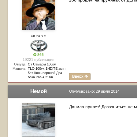
200 прошел на пружинах от ДЕНа
МОНСТР
865
19221 публикация
Откуда:
От Самары 100км
Машина:
TLC-100vx 1HDfTE акпп
5ст-Конь вороной.Два
Вверх
бака.Рав 4,21г/в
Немой
Опубликовано:
29 июля 2014
Данила привет! Дозвониться не м