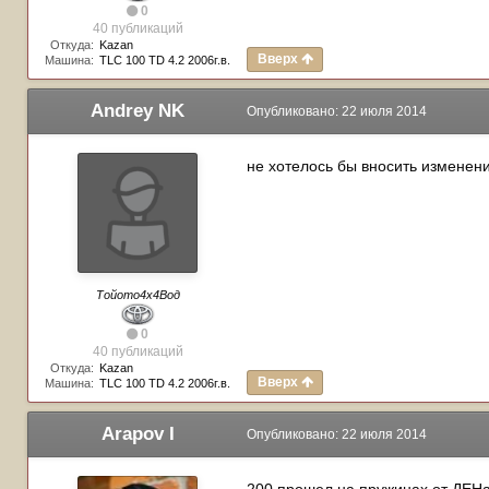
0
40 публикаций
Откуда:
Kazan
Вверх
Машина:
TLC 100 TD 4.2 2006г.в.
Andrey NK
Опубликовано:
22 июля 2014
не хотелось бы вносить изменен
Тойото4х4Вод
0
40 публикаций
Откуда:
Kazan
Вверх
Машина:
TLC 100 TD 4.2 2006г.в.
Arapov I
Опубликовано:
22 июля 2014