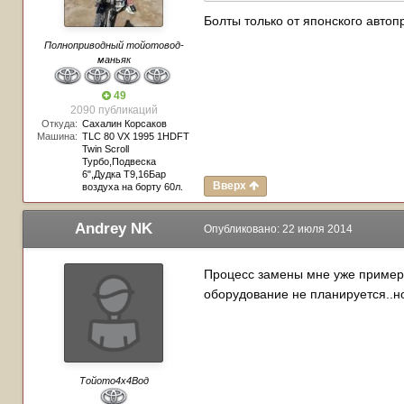
Болты только от японского автоп
Полноприводный тойотовод-
маньяк
49
2090 публикаций
Откуда:
Сахалин Корсаков
Машина:
TLC 80 VX 1995 1HDFT
Twin Scroll
Турбо,Подвеска
6",Дудка Т9,16Бар
Вверх
воздуха на борту 60л.
Andrey NK
Опубликовано:
22 июля 2014
Процесс замены мне уже примерно
оборудование не планируется..н
Тойото4х4Вод