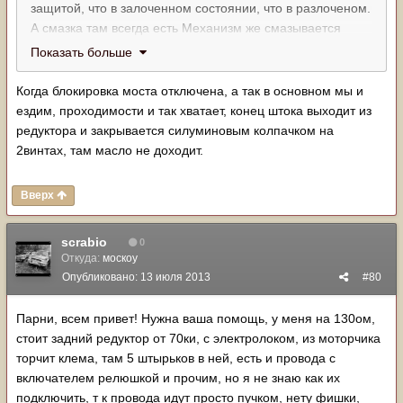
защитой, что в залоченном состоянии, что в разлоченом.
А смазка там всегда есть Механизм же смазывается
маслом мостовым, я имею ввиду рейку со штоком и
Показать больше
вилку.
Когда блокировка моста отключена, а так в основном мы и
ездим, проходимости и так хватает, конец штока выходит из
редуктора и закрывается силуминовым колпачком на
2винтах, там масло не доходит.
Вверх
scrabio
0
Откуда:
москоу
Опубликовано:
13 июля 2013
#80
Парни, всем привет! Нужна ваша помощь, у меня на 130ом,
стоит задний редуктор от 70ки, с электролоком, из моторчика
торчит клема, там 5 штырьков в ней, есть и провода с
включателем релюшкой и прочим, но я не знаю как их
подключить, т к провода идут просто пучком, нету фишки,