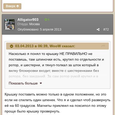
Вверх
Alligator903
6
Откуда:
Москва
Опубликовано:
5 апреля 2013
#72
03.04.2013 в 06:39, WooW сказал:
Насколько я понял то крышку НЕ ПРАВИЛЬНО не
поставишь, там шпиночки есть, крутил по отдельности и
ротор, и шестерни, и тянул-толкал за шток который в
вилку блокировки входит, вместе с шестеренками без
ротора, без заеданий. За сам ротор рукой крутил и в
одну сторону и в другу шток ходит как по маслу, а вот
Показать больше
подав напряжение все, мотор не крутится, только гудит(
Крышку поставить можно только в одном положении, но это
если не спилить один шпенек. Что я и сделал чтоб развернуть
её на 60 градусов. Магниты приклеил на поксипол по этому
проще было крышку провернуть.