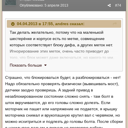
Опубликовано:
5 апреля 2013
#74
04.04.2013 в 17:55, andres сказал:
Так делать желательно, потому что на маленькой
шестерёнке и корпусе есть по метке, совмещение
которых соответствует блоку дифа, а других меток нет.
Игнорирование этих меток, очень часто приводит до
того, что блок может даже включаться, но какого-то мм.
может не хватить для дожима концевика в редукторе
Показать больше
моста и лампа на панели будет моргать, а не гореть
постоянно.
Страшно, что блокироваться будет, а разблокироваться - нет!
Надо обязательно проверять физически (вывешивать мост),
датчики заодно проверишь. А задний привод в
незаблокированном состоянии сложно снять - там болт в
шток вкручивается, до его головы сложно долезть. Если
моторчик не пашет или напряжение не подается, я крышку
моторчика снимал и врукопашную крутил вал с червяком, но
можно исхитриться и подлезть до головы болта. После сборки
я накидываю разъем и визуально проверяю работу