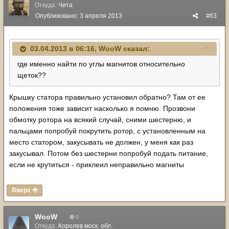
Откуда:
Чита
Опубликовано:
3 апреля 2013
#63
03.04.2013 в 06:16, WooW сказал:
где именно найти по углы магнитов относительно
щеток??
Крышку статора правильно установил обратно? Там от ее
положения тоже зависит насколько я помню. Прозвони
обмотку ротора на всякий случай, сними шестерню, и
пальцами попробуй покрутить ротор, с установленным на
место статором, закусывать не должен, у меня как раз
закусывал. Потом без шестерни попробуй подать питание,
если не крутиться - приклеил неправильно магниты
Вверх
WooW
0
Откуда:
Королев моск. обл.