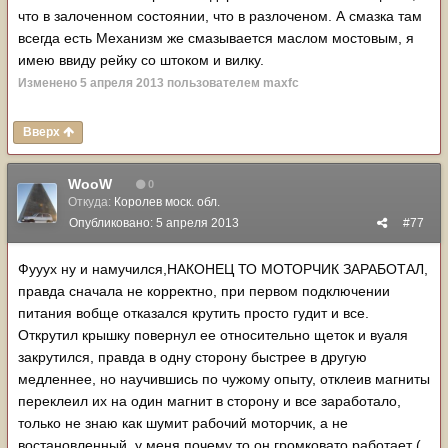
установкой в мост. Кто-то в форуме писал про
что в залоченном состоянии, что в разлоченом. А смазка там
необходимость смазки привода в мосту - не лишнее,
всегда есть Механизм же смазывается маслом мостовым, я
правда и меня все смазано.
имею ввиду рейку со штоком и вилку.
Изменено
5 апреля 2013
пользователем maxfc
Вверх
WooW
0
Откуда:
Королев моск. обл.
Опубликовано:
5 апреля 2013
#77
Фууух ну и намучился,НАКОНЕЦ ТО МОТОРЧИК ЗАРАБОТАЛ,
правда сначала не корректно, при первом подключении
питания вобще отказался крутить просто гудит и все.
Открутил крышку повернул ее относительно щеток и вуаля
закрутился, правда в одну сторону быстрее в другую
медленнее, но научившись по чужому опыту, отклеив магниты
переклеил их на один магнит в сторону и все заработало,
только не знаю как шумит рабочий моторчик, а не
востановленный, у меня почему то он громковато работает (