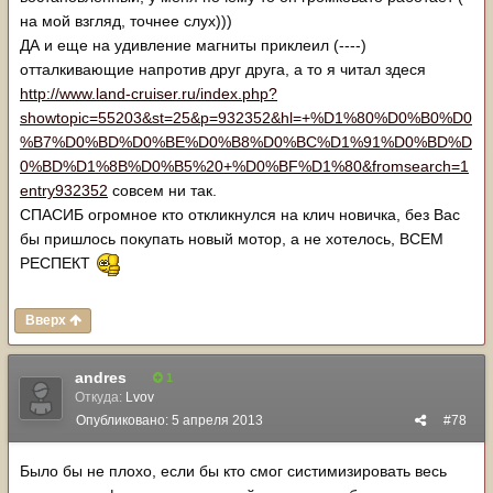
на мой взгляд, точнее слух)))
ДА и еще на удивление магниты приклеил (----)
отталкивающие напротив друг друга, а то я читал здеся
http://www.land-cruiser.ru/index.php?
showtopic=55203&st=25&p=932352&hl=+%D1%80%D0%B0%D0
%B7%D0%BD%D0%BE%D0%B8%D0%BC%D1%91%D0%BD%D
0%BD%D1%8B%D0%B5%20+%D0%BF%D1%80&fromsearch=1
entry932352
совсем ни так.
СПАСИБ огромное кто откликнулся на клич новичка, без Вас
бы пришлось покупать новый мотор, а не хотелось, ВСЕМ
РЕСПЕКТ
Вверх
andres
1
Откуда:
Lvov
Опубликовано:
5 апреля 2013
#78
Было бы не плохо, если бы кто смог систимизировать весь