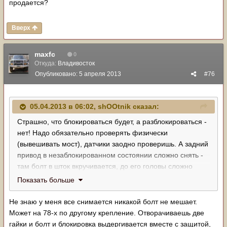
продается?
Вверх
maxfc
0
Откуда:
Владивосток
Опубликовано:
5 апреля 2013
#76
05.04.2013 в 06:02, shOOtnik сказал:
Страшно, что блокироваться будет, а разблокироваться -
нет! Надо обязательно проверять физически
(вывешивать мост), датчики заодно проверишь. А задний
привод в незаблокированном состоянии сложно снять -
там болт в шток вкручивается, до его головы сложно
долезть. Если моторчик не пашет или напряжение не
Показать больше
подается, я крышку моторчика снимал и врукопашную
крутил вал с червяком, но можно исхитриться и подлезть
Не знаю у меня все снимается никакой болт не мешает.
до головы болта. После сборки я накидываю разъем и
Может на 78-х по другому крепление. Отворачиваешь две
визуально проверяю работу блокировки перед
гайки и болт и блокировка выдергивается вместе с защитой,