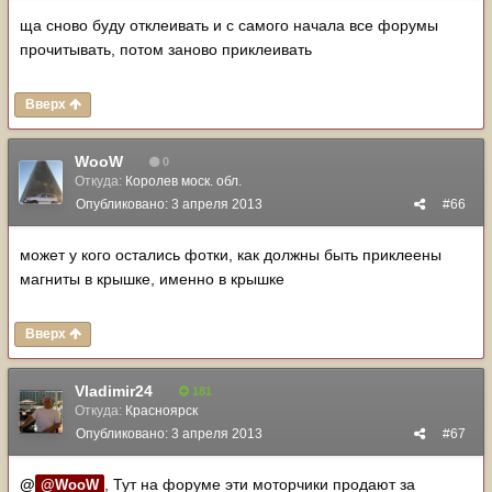
ща сново буду отклеивать и с самого начала все форумы
прочитывать, потом заново приклеивать
Вверх
WooW
0
Откуда:
Королев моск. обл.
Опубликовано:
3 апреля 2013
#66
может у кого остались фотки, как должны быть приклеены
магниты в крышке, именно в крышке
Вверх
Vladimir24
181
Откуда:
Красноярск
Опубликовано:
3 апреля 2013
#67
@
, Тут на форуме эти моторчики продают за
@WooW