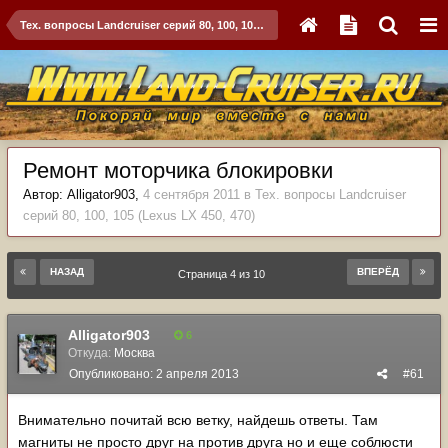
Тех. вопросы Landcruiser серий 80, 100, 105 (Lexus LX 450, 470)
Ремонт моторчика блокировки
Автор:
Alligator903
,
4 сентября 2011
в
Тех. вопросы Landcruiser
серий 80, 100, 105 (Lexus LX 450, 470)
НАЗАД
ВПЕРЁД
Страница 4 из 10
Alligator903
6
Откуда:
Москва
Опубликовано:
2 апреля 2013
#61
Внимательно почитай всю ветку, найдешь ответы. Там
магниты не просто друг на против друга но и еще соблюсти