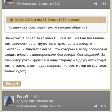
Опубликовано:
3 апреля 2013
#64
03.04.2013 в 06:24, Dutov1978 сказал:
Крышку статора правильно установил обратно?
Насколько я понял то крышку НЕ ПРАВИЛЬНО не поставишь,
там шпиночки есть, крутил по отдельности и ротор, и
шестерни, и тянул-толкал за шток который в вилку блокировки
входит, вместе с шестеренками без ротора, без заеданий. За
сам ротор рукой крутил и в одну сторону и в другу шток ходит
как по маслу, а вот подав напряжение все, мотор не крутится,
только гудит(
Вверх
WooW
0
Откуда:
Королев моск. обл.
Опубликовано:
3 апреля 2013
#65