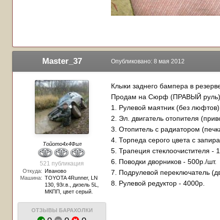
Master_37
Опубликовано:
8 мая 2012
Клыки заднего бампера в резерве
Продам на Сюрф (ПРАВЫЙ руль)
1. Рулевой маятник (без люфтов)
2. Эл. двигатель отопителя (прив
3. Отопитель с радиатором (печка
4. Торпеда серого цвета с запи
Тойото4х4Фил
5. Трапеция стеклоочистителя - 
6. Поводки дворников - 500р./шт.
521 публикация
Откуда:
Иваново
7. Подрулевой переключатель (дв
Машина:
TOYOTA 4Runner, LN
8. Рулевой редуктор - 4000р.
130, 93г.в., дизель 5L,
МКПП, цвет серый.
ОТЗЫВЫ БАРАХОЛКИ