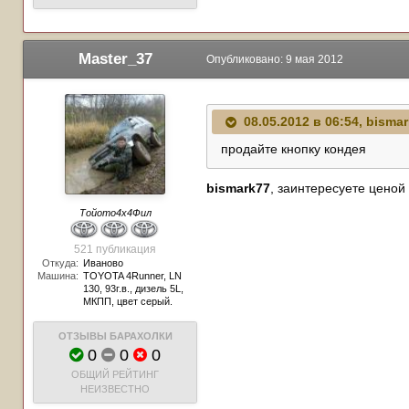
Master_37
Опубликовано:
9 мая 2012
08.05.2012 в 06:54, bisma
продайте кнопку кондея
bismark77
, заинтересуете ценой
Тойото4х4Фил
521 публикация
Откуда:
Иваново
Машина:
TOYOTA 4Runner, LN
130, 93г.в., дизель 5L,
МКПП, цвет серый.
ОТЗЫВЫ БАРАХОЛКИ
0
0
0
ОБЩИЙ РЕЙТИНГ
НЕИЗВЕСТНО