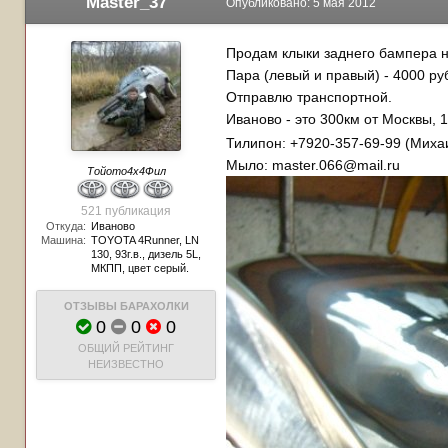
Master_37
Опубликовано:
5 мая 2012
Продам клыки заднего бампера н
Пара (левый и правый) - 4000 ру
Отправлю транспортной.
Иваново - это 300км от Москвы,
Тилипон: +7920-357-69-99 (Миха
Мыло: master.066@mail.ru
Тойото4х4Фил
521 публикация
Откуда:
Иваново
Машина:
TOYOTA 4Runner, LN
130, 93г.в., дизель 5L,
МКПП, цвет серый.
ОТЗЫВЫ БАРАХОЛКИ
0
0
0
ОБЩИЙ РЕЙТИНГ
НЕИЗВЕСТНО