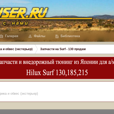
Галерея
Файлы
Библиотека
а и обвес (экстерьер)
Запчасти на Surf - 130 продам
рика и обвес (экстерьер)