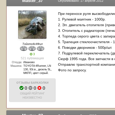
Master_37
Опубликовано:
17 апреля 2012
При переносе руля высвободили
1. Рулевой маятник - 1000р.
2. Эл. двигатель отопителя (прив
3. Отопитель с радиатором (печк
4. Торпеда серого цвета с запи
5. Трапеция стеклоочистителя - 
Тойото4х4Фил
6. Поводки дворников - 500р/шт.
7. Подрулевой переключатель (дв
3
521 публикация
Сюрф 1995 года. Все запчасти в 
Откуда:
Иваново
Отправлю транспортной компани
Машина:
TOYOTA 4Runner, LN
130, 93г.в., дизель 5L,
Фото по запросу.
МКПП, цвет серый.
ОТЗЫВЫ БАРАХОЛКИ
0
0
0
ОБЩИЙ РЕЙТИНГ
НЕИЗВЕСТНО