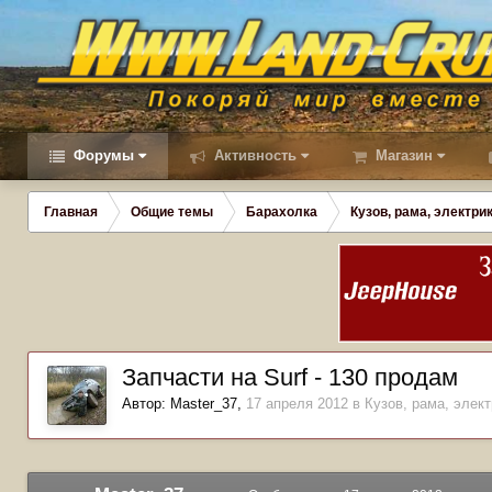
Форумы
Активность
Магазин
Главная
Общие темы
Барахолка
Кузов, рама, электрик
Запчасти на Surf - 130 продам
Автор:
Master_37
,
17 апреля 2012
в
Кузов, рама, элект