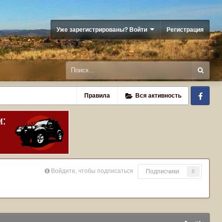
Уже зарегистрированы? Войти
Регистрация
Fa
Правила
Вся активность
Войдите, чтобы подписаться
Подписчики
0