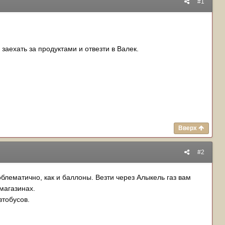
#1
заехать за продуктами и отвезти в Валек.
Вверх
#2
облематично, как и баллоны. Везти через Алыкель газ вам
магазинах.
втобусов.