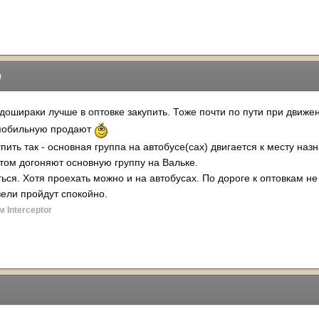
)
дошираки лучше в оптовке закупить. Тоже почти по пути при движ
омобильную продают
пить так - основная группа на автобусе(сах) двигается к месту на
отом догоняют основную группу на Вальке.
ться. Хотя проехать можно и на автобусах. По дороге к оптовкам 
зели пройдут спокойно.
 Interceptor