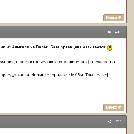
Вверх
#10
ении из Алыкеля на Валёк. База Урванцева называется
значения, а несколько человек на машине(нах) заезжают по
не проедут только большие городские МАЗы. Там рельеф
Вверх
#11