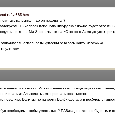
narod.ru/tyr365.htm
 покупать на рынке...где он находится?
втобусом, 16 человек плюс куча шмурдяка сложно будет отвезти н
одукты летят на Ми-2, остальные на КС-ке по о.Лама до устья речки
 оплачиваем, авиабилеты куплены осталось найти извозчика.
-го улетаем.
ел в наших магазинах. Может конечно кто то ещё подскажет точнее, 
 если ехать из Алыкеля, мимо проехать невозможно.
 невелика. Если вы не на речку Валёк едете, а в посёлок, в гидро
обус необходим, чтобы уместиться? ПАЗика достаточно будет или с