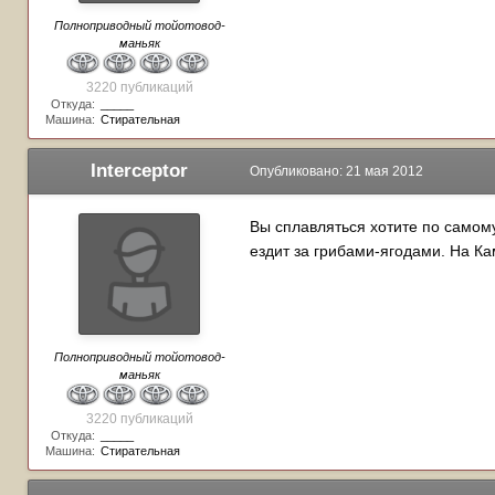
Полноприводный тойотовод-
маньяк
3220 публикаций
Откуда:
_____
Машина:
Стирательная
Interceptor
Опубликовано:
21 мая 2012
Вы сплавляться хотите по самому 
ездит за грибами-ягодами. На Ка
Полноприводный тойотовод-
маньяк
3220 публикаций
Откуда:
_____
Машина:
Стирательная