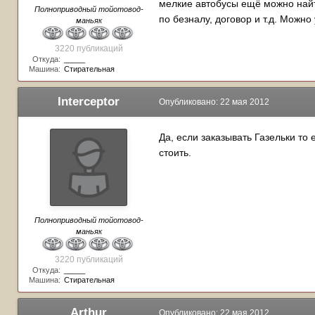
мелкие автобусы ещё можно найти
Полноприводный тойотовод-
по безналу, договор и т.д. Можно
маньяк
3220 публикаций
Откуда:
_____
Машина:
Стирательная
Interceptor
Опубликовано:
22 мая 2012
Да, если заказывать Газельки то
стоить.
Полноприводный тойотовод-
маньяк
3220 публикаций
Откуда:
_____
Машина:
Стирательная
Arthur
Опубликовано:
22 мая 2012