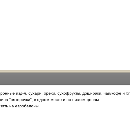
ронные изд-я, сухари, орехи, сухофрукты, дошираки, чай/кофе и т.п
типа "пятерочки", в одном месте и по низким ценам.
взять на евробалоны.