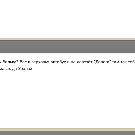
Вальку? Вас в верховья автобус и не довезёт. "Дорога" там так се
мазах да Уралах.