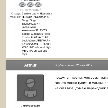
Тойото4х4Фил
449 публикаций
Откуда:
Зеленоград -> Норильск
Машина:
HZ80/up 6"Dobinson &
Tough Dog с
дропбоксами и
кованными
клюшками/37x13 TSL
Bogger & 38х15.5 Arctic
Trucks AT405/ARB All
Lock/обвес ARB/WARN
12 000/Yaesu FT-857D &
ATAC120/Hella work light
MB G400 onroad dub
style
Arthur
Опубликовано:
22 мая 2012
продукты - крупы, консервы, мака
все что можно купить в магазине 
на счет газа, думаю переходник 
Тойото4х4Фил