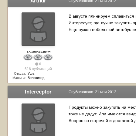
Arthur
Опубликовано:
21 мая 2012
В августе плинируем сплавитьс
Интересует, где лучше закупить 
Еще нужен небольшой автобус или
Тойото4х4Фил
0
616 публикаций
Откуда:
Уфа
Машина:
Велосипед
Interceptor
Опубликовано:
21 мая 2012
Продукты можно закупить на мест
тоже не дадут. Или имеются ввид
Вопрос со встречей и доставкой 