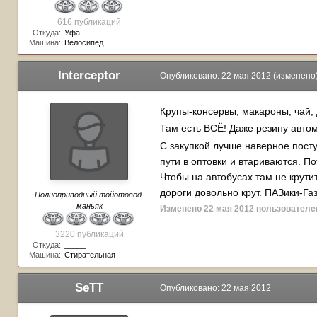
616 публикаций
Откуда:
Уфа
Машина:
Велосипед
Interceptor
Опубликовано:
22 мая 2012
(изменено
Крупы-консервы, макароны, чай, 
Там есть ВСЁ! Даже резину авт
С закупкой лучше наверное посту
пути в оптовки и втариваются. П
Чтобы на автобусах там не крути
дороги довольно крут. ПАЗики-Га
Полноприводный тойотовод-
маньяк
Изменено
22 мая 2012
пользователем
3220 публикаций
Откуда:
_____
Машина:
Стирательная
SeTT
Опубликовано:
22 мая 2012