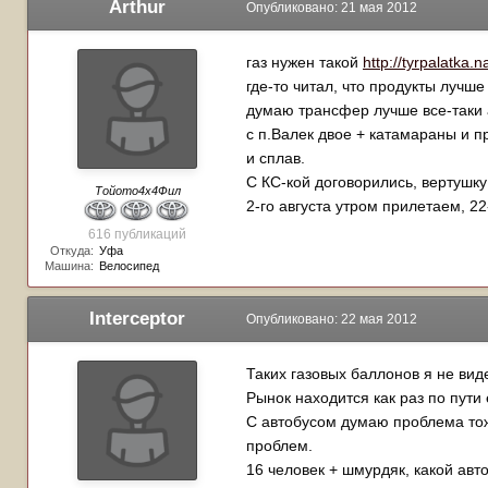
Arthur
Опубликовано:
21 мая 2012
газ нужен такой
http://tyrpalatka.
где-то читал, что продукты лучше
думаю трансфер лучше все-таки а
с п.Валек двое + катамараны и пр
и сплав.
С КС-кой договорились, вертушку
Тойото4х4Фил
2-го августа утром прилетаем, 22
616 публикаций
Откуда:
Уфа
Машина:
Велосипед
Interceptor
Опубликовано:
22 мая 2012
Таких газовых баллонов я не вид
Рынок находится как раз по пути
С автобусом думаю проблема тоже
проблем.
16 человек + шмурдяк, какой авт