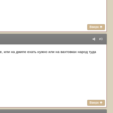
Вверх
#3
бе, или на джипе ехать нужно или на вахтовках народ туда
Вверх