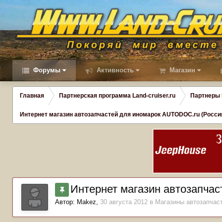
Форумы
Активность
Магазин
Главная
Партнерская программа Land-cruiser.ru
Партнеры L
Интернет магазин автозапчастей для иномарок AUTODOC.ru (Россия
Интернет магазин автозапча
Автор:
Makez
,
30 августа 2012
в
Магазины автозапчаст