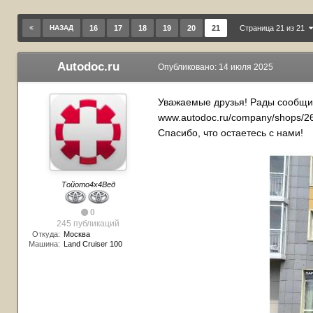
НАЗАД
16
17
18
19
20
21
Страница 21 из 21
Autodoc.ru
Опубликовано:
14 июля 2025
Уважаемые друзья! Рады сообщить 
www.autodoc.ru/company/shops/2
Спасибо, что остаетесь с нами!
Тойото4х4Вед
0
245 публикаций
Откуда:
Москва
Машина:
Land Cruiser 100