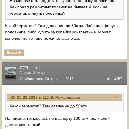
На морозе стал подтекать суппорт по стыку половинок.
Как понял ремонтных колечек не бывает. А если на
герметик стянуть половинки?
Какой герметик? Там давление до 50атм. Либо шлифонуть
половинки, либо купить за копейки контрактные. Может
конечно что то типо поксипола....но х.з.
Вверх
GTR
0
Откуда:
Мелеуз
Опубликовано:
20 февраля 2017
#257
20.02.2017 в 11:06,
Рома
сказал:
Какой герметик? Там давление до 50атм.
Например, reinzoplast, по паспорту 100 атм, если слой
достаточно тонкий.