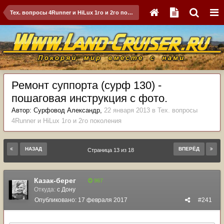
Тех. вопросы 4Runner и HiLux 1го и 2го поколения
Ремонт суппорта (сурф 130) -
пошаговая инструкция с фото.
Автор:
Сурфовод Александр
,
22 января 2013
в
Тех. вопросы
4Runner и HiLux 1го и 2го поколения
НАЗАД
ВПЕРЁД
Страница 13 из 18
Казак-берег
967
Откуда:
с Дону
Опубликовано:
17 февраля 2017
#241