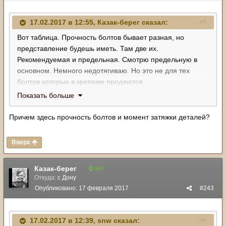
17.02.2017 в 12:55,
Казак-берег
сказал:
Вот таблица. Прочность болтов бывает разная, но
представление будешь иметь. Там две их.
Рекомендуемая и предельная. Смотрю предельную в
основном. Немного недотягиваю. Но это не для тех
болтов которые в крепеже продаются.
http://www.pneumatictools.ru/site.aspx?
Показать больше
IID=2303924&SECTIONID=2303921
Причем здесь прочность болтов и момент затяжки деталей?
Вверх
Казак-берег
967
Откуда:
с Дону
Опубликовано:
17 февраля 2017
#243
17.02.2017 в 12:39,
snw
сказал: