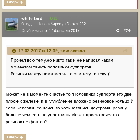
Вверх
white bird
23
Откуда:
г.Новосибирск ул.Гоголя 232
Опубликовано:
17 февраля 2017
#246
17.02.2017 в 12:39,
snw
сказал:
Прочел всю тему,но никто так и не написал каким
моментом тянуть половинки суппортов!
Резинки между ними менял, а они текут и текут(
Может не в моменте счастье то?Половинки суппорта это две
плоских железки и в углубление вложено резиновое кольцо.И
если железяки сошлись то хоть затянись доусрачки резину
больше чем есть не уплотнишь.Может просто качество
резинок не фонтан?
Вверх