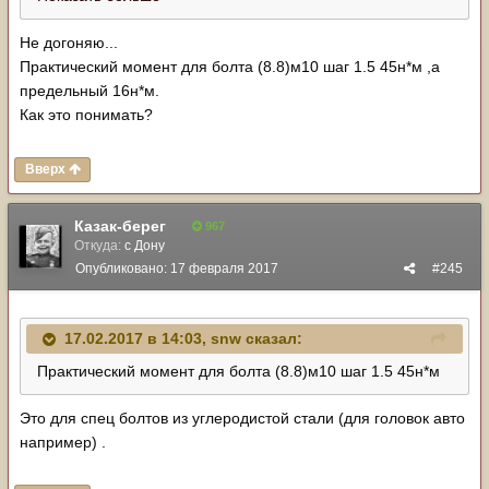
IID=2303924&SECTIONID=2303921
Не догоняю...
Практический момент для болта (8.8)м10 шаг 1.5 45н*м ,а
предельный 16н*м.
Как это понимать?
Вверх
Казак-берег
967
Откуда:
с Дону
Опубликовано:
17 февраля 2017
#245
17.02.2017 в 14:03,
snw
сказал:
Практический момент для болта (8.8)м10 шаг 1.5 45н*м
Это для спец болтов из углеродистой стали (для головок авто
например) .