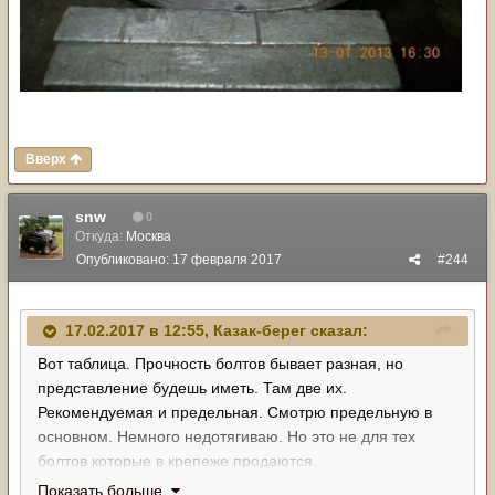
Вверх
snw
0
Откуда:
Москва
Опубликовано:
17 февраля 2017
#244
17.02.2017 в 12:55,
Казак-берег
сказал:
Вот таблица. Прочность болтов бывает разная, но
представление будешь иметь. Там две их.
Рекомендуемая и предельная. Смотрю предельную в
основном. Немного недотягиваю. Но это не для тех
болтов которые в крепеже продаются.
http://www.pneumatictools.ru/site.aspx?
Показать больше