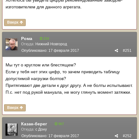
Хотелось бы увидеть цифры рекомендованные заводом-
изготовителем для данного агрегата.
Вверх
Рома
234
Откуда:
Нижний Новгород
Опубликовано:
17 февраля 2017
#251
Мы тут о круглом или блестящем?
Если у тебя нет этих цифр, то зачем приводить таблицу
допустимой нагрузки болтов?
Притягивают две детали к друг другу. А не болты испытывают.
П.с. нет под рукой мануала, не могу глянуть момент затяжки.
Вверх
Казак-берег
967
Откуда:
с Дону
Опубликовано:
17 февраля 2017
#252