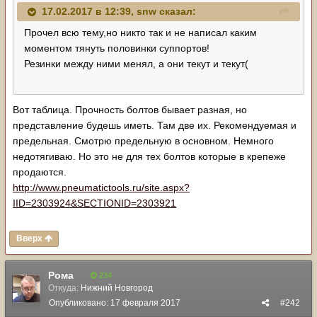
17.02.2017 в 12:39,
snw
сказал:
Прочел всю тему,но никто так и не написал каким
моментом тянуть половинки суппортов!
Резинки между ними менял, а они текут и текут(
Вот таблица. Прочность болтов бывает разная, но
представление будешь иметь. Там две их. Рекомендуемая и
предельная. Смотрю предельную в основном. Немного
недотягиваю. Но это не для тех болтов которые в крепеже
продаются.
http://www.pneumatictools.ru/site.aspx?
IID=2303924&SECTIONID=2303921
Вверх
Рома
234
Откуда:
Нижний Новгород
Опубликовано:
17 февраля 2017
#242