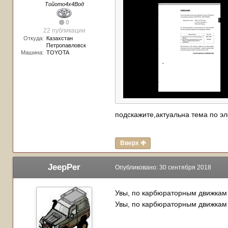
Тойото4х4Вод
0
22 публикации
Откуда:
Казахстан
Петропавловск
Машина:
TOYOTA
подскажите,актуальна тема по э
Вверх
JeepPer
Опубликовано:
30 сентября 2018
Увы, по карбюраторным движкам у
Увы, по карбюраторным движкам у