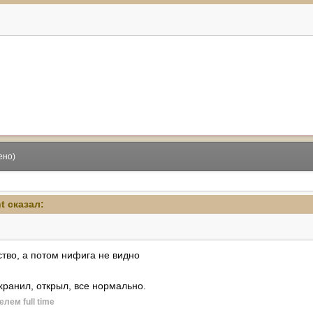
ено)
ht сказал:
тво, а потом нифига не видно
хранил, открыл, все нормально.
лем full time