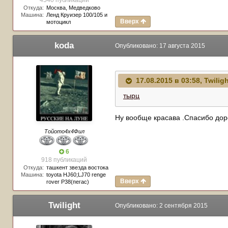
4540 публикаций
Откуда:
Москва, Медведково
Машина:
Ленд Круизер 100/105 и
Вверх
мотоцикл
koda
Опубликовано:
17 августа 2015
17.08.2015 в 03:58, Twilig
тырц
Ну вообще красава .Спасибо дор
Тойото4х4Фил
6
918 публикаций
Откуда:
ташкент звезда востока
Машина:
toyota HJ60;LJ70 renge
Вверх
rover P38(пегас)
Twilight
Опубликовано:
2 сентября 2015