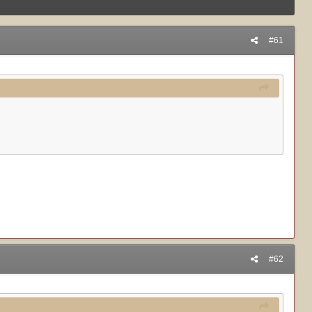
#61
#62