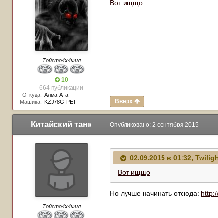
Вот ищщо
Тойото4х4Фил
10
664 публикации
Откуда:
Алма-Ата
Вверх
Машина:
KZJ78G-PET
Китайский танк
Опубликовано:
2 сентября 2015
02.09.2015 в 01:32, Twilig
Вот ищщо
Но лучше начинать отсюда:
http:
Тойото4х4Фил