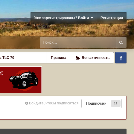
Уже зарегистрированы? Войти
Регистрация
Fa
а TLC 70
Правила
Вся активность
Войдите, чтобы подписаться
Подписчики
12