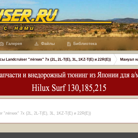
Галерея
Файлы
Библиотека
сы Landcruiser "лёгких" 7x (2L, 2L-T(Е), 3L, 1KZ-T(E) и 22R(Е))
Мануал н
r "лёгких" 7x (2L, 2L-T(Е), 3L, 1KZ-T(E) и 22R(Е))