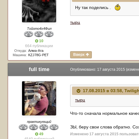
Ну так поделись .
тырц
Тойото4х4Фил
10
664 публикации
Откуда:
Алма-Ата
Вверх
Машина:
KZJ78G-PET
full time
Опубликовано:
17 августа 2015
(измен
17.08.2015 в 03:58, Twilig
тырц
Что-то сначала нормальное качес
практикующий
ЗЫ, беру свои слова обратно. Со
49
Изменено
17 августа 2015
пользовате