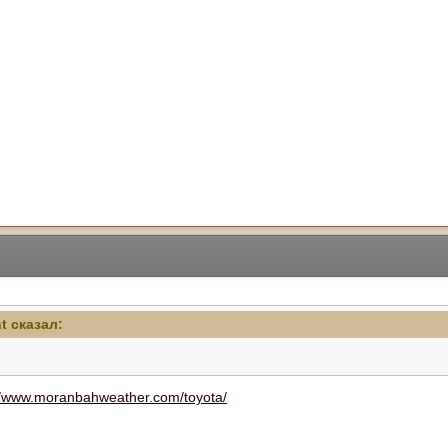
ht сказал:
//www.moranbahweather.com/toyota/