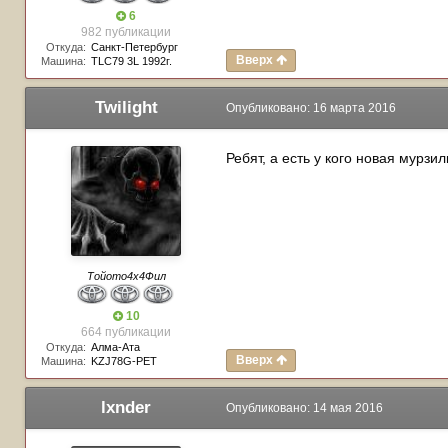
6
982 публикации
Откуда:
Санкт-Петербург
Вверх
Машина:
TLC79 3L 1992г.
Twilight
Опубликовано:
16 марта 2016
Ребят, а есть у кого новая мурзил
Тойото4х4Фил
10
664 публикации
Откуда:
Алма-Ата
Вверх
Машина:
KZJ78G-PET
lxnder
Опубликовано:
14 мая 2016