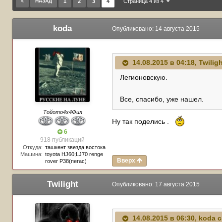
НАЗАД
1
2
3
4
Страница 4 из 4
koda
Опубликовано:
14 августа 2015
14.08.2015 в 04:18, Twilig
Легионовскую.
Все, спасибо, уже нашел.
Тойото4х4Фил
Ну так поделись .
6
918 публикаций
Откуда:
ташкент звезда востока
Машина:
toyota HJ60;LJ70 renge
Вверх
rover P38(пегас)
Twilight
Опубликовано:
17 августа 2015
14.08.2015 в 06:30, koda 