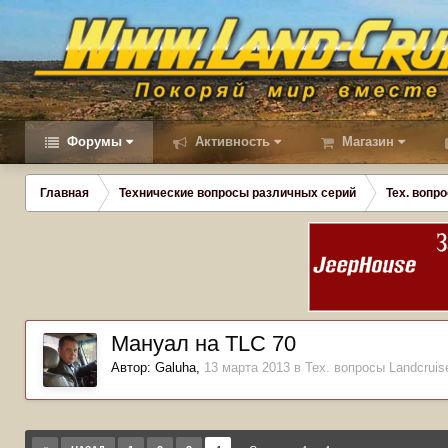
Форумы
Активность
Магазин
Главная
Технические вопросы различных серий
Тех. вопро
Мануал на TLC 70
Автор:
Galuha
,
13 марта 2013
в
Тех. вопросы Landcruise