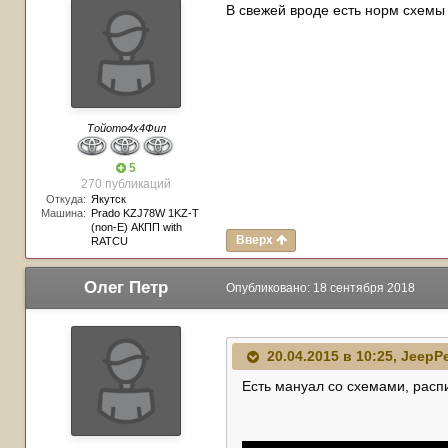
В свежей вроде есть норм схемы 
Тойото4х4Фил
5
270 публикаций
Откуда:
Якутск
Машина:
Prado KZJ78W 1KZ-T
(non-E) АКПП with
Вверх
RATCU
Олег Петр
Опубликовано:
18 сентября 2018
20.04.2015 в 10:25,
JeepP
Есть мануал со схемами, расп