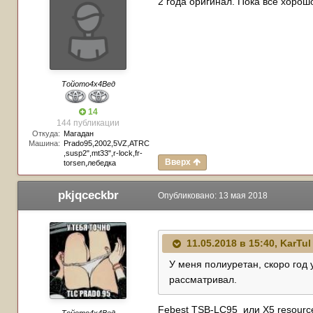
2 года оригинал. Пока все хорош
Тойото4х4Вед
14
144 публикации
Откуда:
Магадан
Машина:
Prado95,2002,5VZ,ATRC
,susp2",mt33",r-lock,fr-
Вверх
torsen,лебедка
pkjqceckbr
Опубликовано:
13 мая 2018
11.05.2018 в 15:40,
KarTul
У меня полиуретан, скоро год 
рассматривал.
Febest TSB-LC95 или X5 resourc