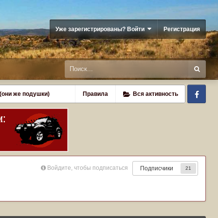
Уже зарегистрированы? Войти
Регистрация
Fa
(они же подушки)
Правила
Вся активность
Войдите, чтобы подписаться
Подписчики
21