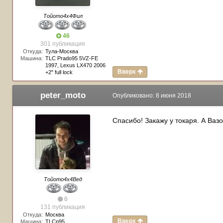
Тойото4х4Фил
46
301 публикация
Откуда:
Тула-Москва
Машина:
TLC Prado95 5VZ-FE
1997, Lexus LX470 2006
Вверх
+2" full lock
peter_moto
Опубликовано:
8 июня 2018
Спасибо! Закажу у токаря. А Ваз
Тойото4х4Вед
0
131 публикация
Откуда:
Москва
Вверх
Машина:
TLCp95