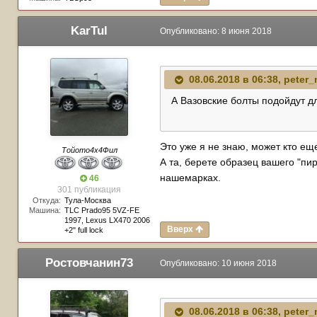
KarTul
Опубликовано:
8 июня 2018
08.06.2018 в 06:38,
peter_
А Вазовские болты подойдут дл
Это уже я не знаю, может кто еще 
Тойото4х4Фил
А та, берете образец вашего "пир
нашемарках.
46
301 публикация
Откуда:
Тула-Москва
Машина:
TLC Prado95 5VZ-FE
1997, Lexus LX470 2006
Вверх
+2" full lock
Ростовчанин73
Опубликовано:
10 июня 2018
08.06.2018 в 06:38,
peter_