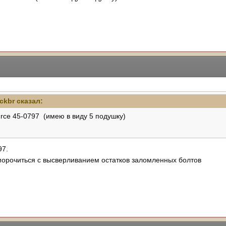
ckbr
сказал:
rce 45-0797 (имею в виду 5 подушку)
97.
 морочиться с высверливанием остатков заломленных болтов