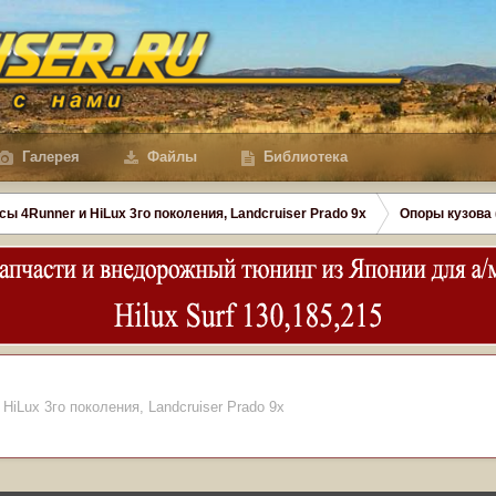
Галерея
Файлы
Библиотека
сы 4Runner и HiLux 3го поколения, Landсruiser Prado 9x
Опоры кузова 
 HiLux 3го поколения, Landсruiser Prado 9x