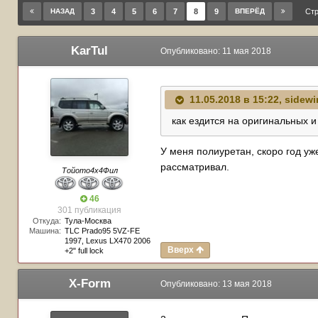
НАЗАД
3
4
5
6
7
8
9
ВПЕРЁД
Стр
KarTul
Опубликовано:
11 мая 2018
11.05.2018 в 15:22,
sidewi
как ездится на оригинальных и
У меня полиуретан, скоро год уж
рассматривал.
Тойото4х4Фил
46
301 публикация
Откуда:
Тула-Москва
Машина:
TLC Prado95 5VZ-FE
1997, Lexus LX470 2006
Вверх
+2" full lock
X-Form
Опубликовано:
13 мая 2018