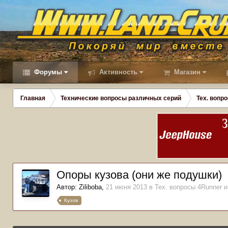
Форумы
Активность
Магазин
Главная
Технические вопросы различных серий
Тех. вопро
Опоры кузова (они же подушки)
Автор:
Ziliboba
,
21 июня 2013
в
Тех. вопросы 4Runner и
Кузов