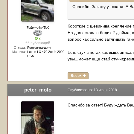
Спасибо! Закажу у токаря. А В
Короткие с шевинива крепление 
Тойото4х4Вод
На днях ставлю бодик 2 дюйма, в
2
вопрос,как сильно затягивать гайку
56 публикаций
Откуда:
Ростов-на-дону
Машина:
Lexus LX 470 2uzfe 2002
Есть стук в ногах как вышеипис
USA
увы...может еще стаб стучит,рези
Вверх
peter_moto
Опубликовано:
13 июня 2018
Спасибо за ответ! Буду ждать Ваш