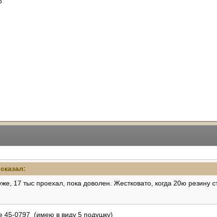
о
сказал:
уже, 17 тыс проехал, пока доволен. Жестковато, когда 20ю резину
e 45-0797 (имею в виду 5 подушку)