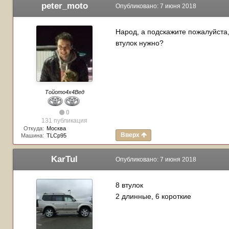
peter_moto
Опубликовано:
7 июня 2018
Народ, а подскажите пожалуйста, 
втулок нужно?
Тойото4х4Вед
0
131 публикация
Откуда:
Москва
Вверх
Машина:
TLCp95
KarTul
Опубликовано:
7 июня 2018
8 втулок
2 длинные, 6 короткие