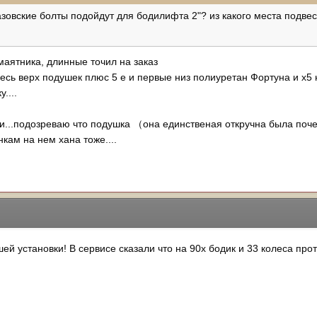
азовские болты подойдут для бодилифта 2"? из какого места подвес
маятника, длинные точил на заказ
есь верх подушек плюс 5 е и первые низ полиуретан Фортуна и х5 
....
али...подозреваю что подушка （она единственая откручна была поч
нкам на нем хана тоже....
ей установки! В сервисе сказали что на 90х бодик и 33 колеса прот