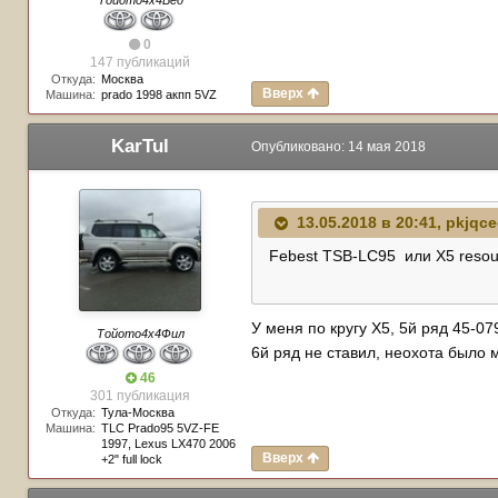
Тойото4х4Вед
0
147 публикаций
Откуда:
Москва
Вверх
Машина:
prado 1998 акпп 5VZ
KarTul
Опубликовано:
14 мая 2018
13.05.2018 в 20:41,
pkjqce
Febest TSB-LC95 или X5 resou
У меня по кругу Х5, 5й ряд 45-07
Тойото4х4Фил
6й ряд не ставил, неохота было
46
301 публикация
Откуда:
Тула-Москва
Машина:
TLC Prado95 5VZ-FE
1997, Lexus LX470 2006
Вверх
+2" full lock