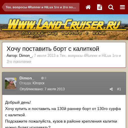
Тех. вопросы 4Runner и HiLux 1го и 2го поколения
Хочу поставить борт с калиткой
Автор:
Dimon_
,
7 июля 2013
в
Тех. вопросы 4Runner и HiLux 1го и
2го поколения
Dimon_
0
Откуда:
Югорск
Опубликовано:
7 июля 2013
#1
Добрый день!
Хочу купить и поставить на 130й раннер борт от 130го сурфа
с калиткой.
Подскажите пожалуйста, кузов в районе крепления калитки
нужно будет усиливать?