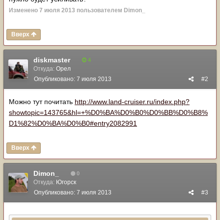
Изменено
7 июля 2013
пользователем Dimon_
Вверх
diskmaster
4
Откуда:
Орел
Опубликовано:
7 июля 2013
#2
Можно тут почитать
http://www.land-cruiser.ru/index.php?
showtopic=143765&hl=+%D0%BA%D0%B0%D0%BB%D0%B8%
D1%82%D0%BA%D0%B0#entry2082991
Вверх
Dimon_
0
Откуда:
Югорск
Опубликовано:
7 июля 2013
#3