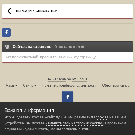
ПЕРЕЙТИ К СПИСКУ ТЕМ
Сейчас на странице
0 пользователей
Нет пользователей, просматривающих эту страницу.
IPS Theme
by
IPSFocus
Язык
Стиль
Политика конфиденциальности
Обратная связь
Facebook
Администрация форума:
info@land-cruiser.ru
Важная информация
Powered by Invision Community
Чтобы сделать этот веб-сайт лучше, мы разместили
cookies
на вашем
устройстве. Вы можете
изменить свои настройки cookies
, в противном
случае мы будем считать, что вы согласны с этим.
Change privacy settings