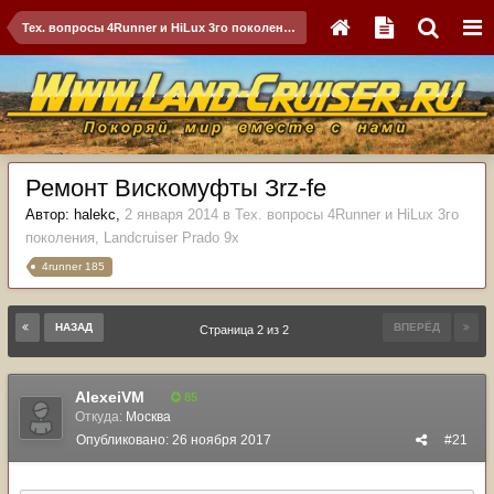
Тех. вопросы 4Runner и HiLux 3го поколения, Landсruiser Prado 9x
Ремонт Вискомуфты Зrz-fe
Автор:
halekc
,
2 января 2014
в
Тех. вопросы 4Runner и HiLux 3го
поколения, Landсruiser Prado 9x
4runner 185
НАЗАД
ВПЕРЁД
Страница 2 из 2
AlexeiVM
85
Откуда:
Москва
Опубликовано:
26 ноября 2017
#21