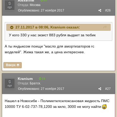
AlexeiVM
85
Откуда:
Москва
Опубликовано:
27 ноября 2017
#26
27.11.2017 в 08:06,
Kranium
сказал:
У кого 330 у нас экзист 883 рубля выдает за тюбик
А ты яндыксом поищи "масло для амортизаторов rc
моделей". Жижа такая же, а цена интереснее.
Вверх
Kranium
19
Откуда:
Братск.
Опубликовано:
27 ноября 2017
#27
Нашел в Новосибе - Полиметилсилоксановая жидкость ПМС
10000 ТУ 6-02-737-78,1200 за кило, 3000 не могу найти