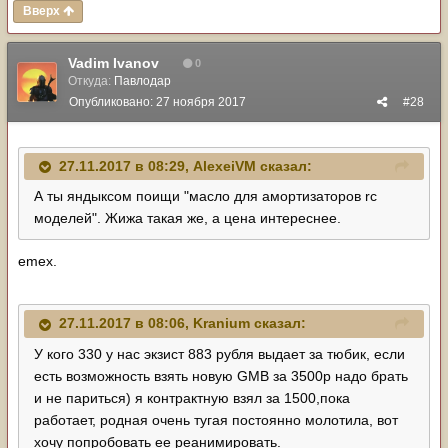
Вверх
Vadim Ivanov
0
Откуда:
Павлодар
Опубликовано:
27 ноября 2017
#28
27.11.2017 в 08:29,
AlexeiVM
сказал:
А ты яндыксом поищи "масло для амортизаторов rc
моделей". Жижа такая же, а цена интереснее.
emex.
27.11.2017 в 08:06,
Kranium
сказал:
У кого 330 у нас экзист 883 рубля выдает за тюбик, если
есть возможность взять новую GMB за 3500р надо брать
и не париться) я контрактную взял за 1500,пока
работает, родная очень тугая постоянно молотила, вот
хочу попробовать ее реанимировать.