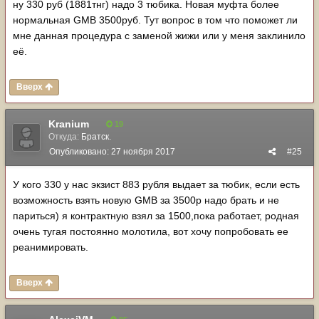
ну 330 руб (1881тнг) надо 3 тюбика. Новая муфта более
нормальная GMB 3500руб. Тут вопрос в том что поможет ли
мне данная процедура с заменой жижи или у меня заклинило
её.
Вверх
Kranium
19
Откуда:
Братск.
Опубликовано:
27 ноября 2017
#25
У кого 330 у нас экзист 883 рубля выдает за тюбик, если есть
возможность взять новую GMB за 3500р надо брать и не
париться) я контрактную взял за 1500,пока работает, родная
очень тугая постоянно молотила, вот хочу попробовать ее
реанимировать.
Вверх