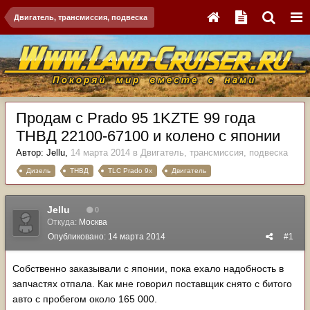
Двигатель, трансмиссия, подвеска
Продам с Prado 95 1KZTE 99 года
ТНВД 22100-67100 и колено с японии
Автор:
Jellu
,
14 марта 2014
в
Двигатель, трансмиссия, подвеска
Дизель
ТНВД
TLC Prado 9x
Двигатель
Jellu
0
Откуда:
Москва
Опубликовано:
14 марта 2014
#1
Собственно заказывали с японии, пока ехало надобность в
запчастях отпала. Как мне говорил поставщик снято с битого
авто с пробегом около 165 000.