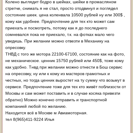
Колено выглядит бодро в шейках, шейки в промасляном
стретче, снимать я не стал, просто отодвинул и поглядел
состояние шеек. цена коленвала 10500 рублей ну или 300$ ,
кому как удобнее. Предпочтение для тех кто может сам
приехать и посмотреть, потому как я до последнего
сомневался пока не приехало, т.к. на фотках мало чего
увидишь. При желании можно отвезти в Механику на
опресовку.
ТНВД с того же мотора 22100-67100, состояние как на фото,
не механическое. ценник 15750 рублей или 450$, тоже кому
как удобно. Тнвд при желании можно отнести в Бош сервис
на опресовку, ну или к кому из мастеров грамотных и
честных, но тогда ценник выростет на ту сумму что возьмут в
сервисе. Предпочтение тоже для тех кто живёт поблизости от
Москвы и сам может поставить и в случае косяка привезти
обратно) Можно конечно отправить и транспортной
компанией любой по желанию.
Находится всё в Москве м Авиамоторная.
тел 8(965)411-9224 Илья