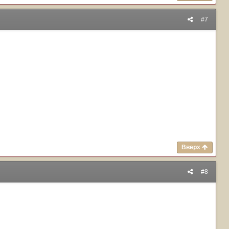
#7
Вверх
#8