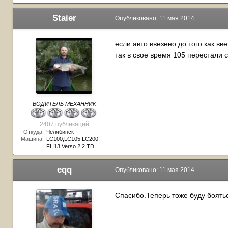
Staier
Опубликовано:
11 мая 2014
если авто ввезено до того как в
так в свое время 105 перестали 
ВОДИТЕЛЬ МЕХАННИК
2407 публикаций
Откуда:
Челябинск
Машина:
LC100,LC105,LC200,
FH13,Verso 2.2 TD
eqq
Опубликовано:
11 мая 2014
Спасибо.Теперь тоже буду боятьс