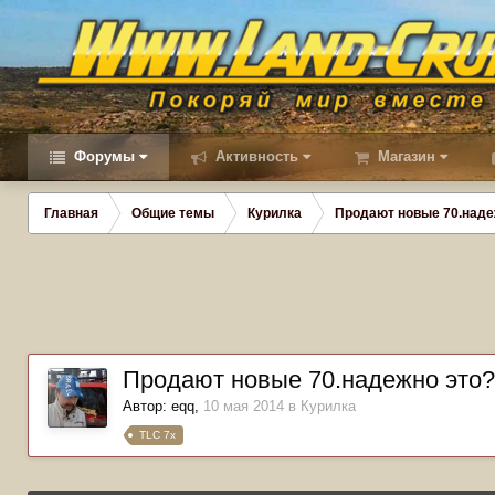
Форумы
Активность
Магазин
Главная
Общие темы
Курилка
Продают новые 70.наде
Продают новые 70.надежно это?
Автор:
eqq
,
10 мая 2014
в
Курилка
TLC 7x