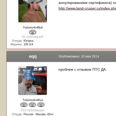
аннулированием сертификата) на 
http://www.land-cruiser.ru/index
Тойото4х4Вод
60 публикаций
Откуда:
Югорск
Машина:
105 GX
eqq
Опубликовано:
10 мая 2014
проблем с отзывом ПТС ДА.
Тойото4х4Фил
653 публикации
Откуда:
Россия - Москва -Юго-