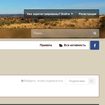
Уже зарегистрированы? Войти
Регистрация
Fa
Правила
Вся активность
Войдите, чтобы подписаться
Подписчики
0