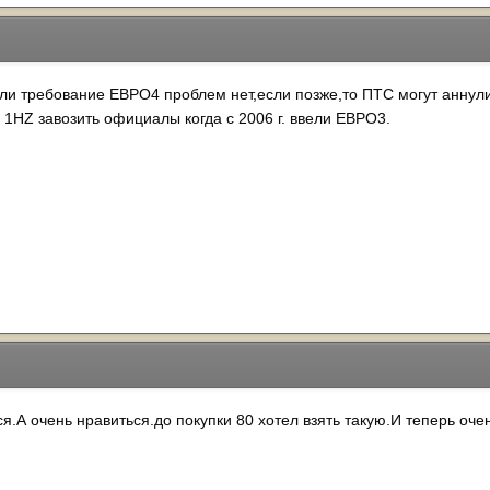
вели требование ЕВРО4 проблем нет,если позже,то ПТС могут аннул
с 1HZ завозить официалы когда с 2006 г. ввели ЕВРО3.
я.А очень нравиться.до покупки 80 хотел взять такую.И теперь очен