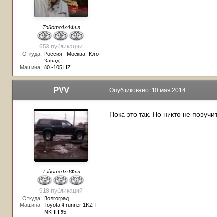
Тойото4х4Фил
653 публикации
Откуда:
Россия - Москва -Юго-
Запад
Машина:
80 -105 HZ
PVV
Опубликовано:
10 мая 2014
Пока это так. Но никто не поруч
Тойото4х4Фил
918 публикаций
Откуда:
Волгоград
Машина:
Toyota 4 runner 1KZ-T
МКПП 95.