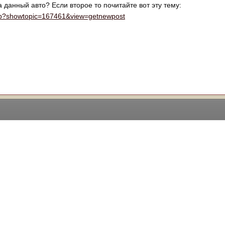
данный авто? Если второе то почитайте вот эту тему:
.php?showtopic=167461&view=getnewpost