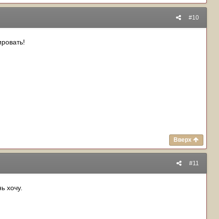
#10
ировать!
Вверх
#11
ь хочу.