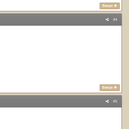
Вверх
#4
Вверх
#5