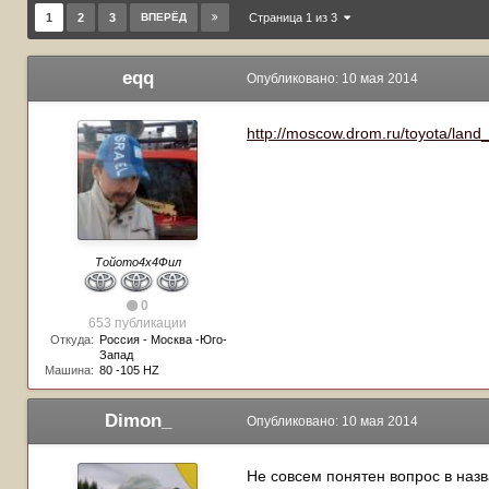
1
2
3
ВПЕРЁД
Страница 1 из 3
eqq
Опубликовано:
10 мая 2014
http://moscow.drom.ru/toyota/land
Тойото4х4Фил
0
653 публикации
Откуда:
Россия - Москва -Юго-
Запад
Машина:
80 -105 HZ
Dimon_
Опубликовано:
10 мая 2014
Не совсем понятен вопрос в наз