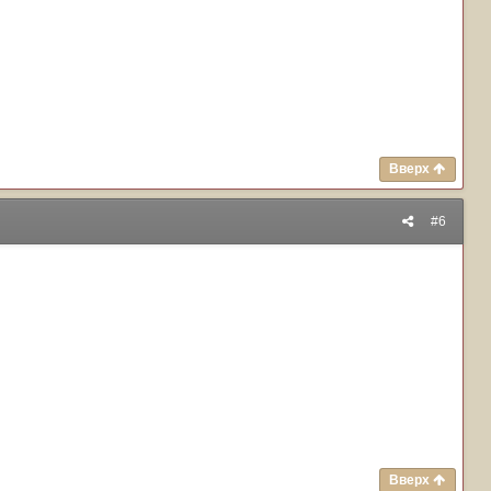
Вверх
#6
Вверх