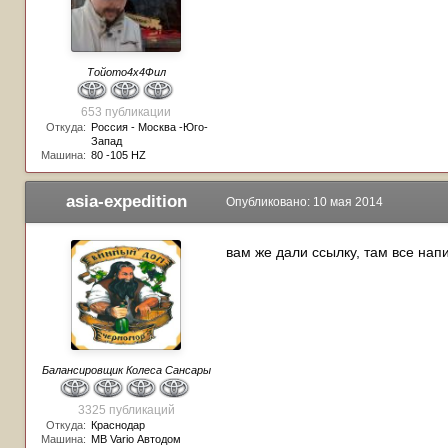
Тойото4х4Фил
653 публикации
Откуда:
Россия - Москва -Юго-
Запад
Машина:
80 -105 HZ
asia-expedition
Опубликовано:
10 мая 2014
вам же дали ссылку, там все нап
Балансировщик Колеса Сансары
3325 публикаций
Откуда:
Краснодар
Машина:
МВ Vario Автодом