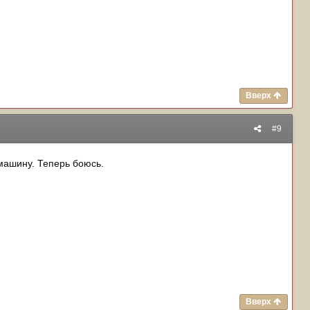
Вверх
#9
 машину. Теперь боюсь.
Вверх