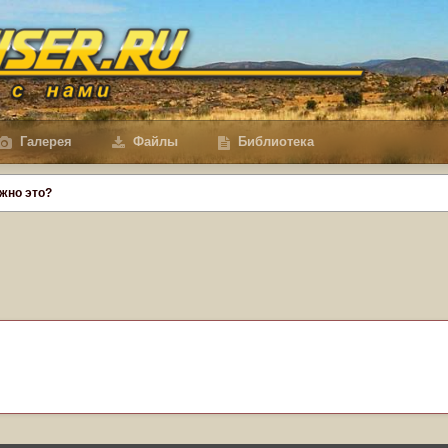
Галерея
Файлы
Библиотека
жно это?