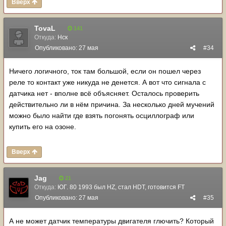
Вверх
TovaL
141
Откуда:
Нск
Опубликовано:
27 мая
#34
Ничего логичного, ток там большой, если он пошел через
реле то контакт уже никуда не денется. А вот что сигнала с
датчика нет - вполне всё объясняет. Осталось проверить
действительно ли в нём причина. За несколько дней мучений
можно было найти где взять погонять осциллограф или
купить его на озоне.
Вверх
Jag
21
Откуда:
ЮГ. 80 1993 был HZ, стал HDT, готовится FT
Опубликовано:
27 мая
#35
А не может датчик температуры двигателя глючить? Который