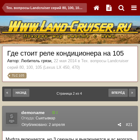
Тех. вопросы Landcruiser серий 80, 100, 105 (Lexus LX 450, 470)
Где стоит реле кондиционера на 105
Автор:
Любитель грязи
,
22 мая 2014
в
Тех. вопросы Landcruiser
серий 80, 100, 105 (Lexus LX 450, 470)
TLC 105
НАЗАД
ВПЕРЁД
Страница 2 из 4
demoname
2
Откуда:
Сыктывкар
Опубликовано:
2 апреля
#21
Муфта включается, но 3 секунды и выключается и ас моргать