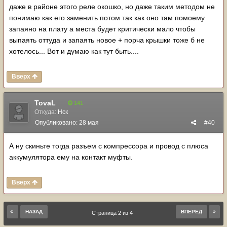
даже в районе этого реле окошко, но даже таким методом не
понимаю как его заменить потом так как оно там помоему
запаяно на плату а места будет критически мало чтобы
выпаять оттуда и запаять новое + порча крышки тоже б не
хотелось... Вот и думаю как тут быть....
Вверх
TovaL
141
Откуда:
Нск
Опубликовано:
28 мая
#40
А ну скиньте тогда разъем с компрессора и провод с плюса
аккумулятора ему на контакт муфты.
Вверх
НАЗАД
ВПЕРЁД
Страница 2 из 4