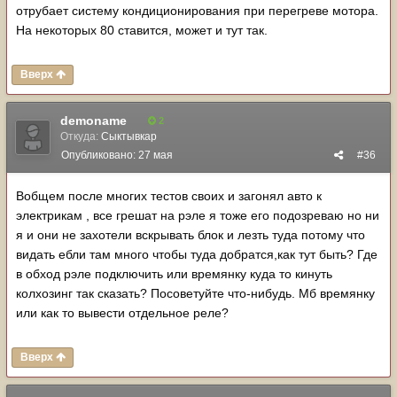
отрубает систему кондиционирования при перегреве мотора.
На некоторых 80 ставится, может и тут так.
Вверх
demoname
2
Откуда:
Сыктывкар
Опубликовано:
27 мая
#36
Вобщем после многих тестов своих и загонял авто к
электрикам , все грешат на рэле я тоже его подозреваю но ни
я и они не захотели вскрывать блок и лезть туда потому что
видать ебли там много чтобы туда добратся,как тут быть? Где
в обход рэле подключить или времянку куда то кинуть
колхозинг так сказать? Посоветуйте что-нибудь. Мб времянку
или как то вывести отдельное реле?
Вверх