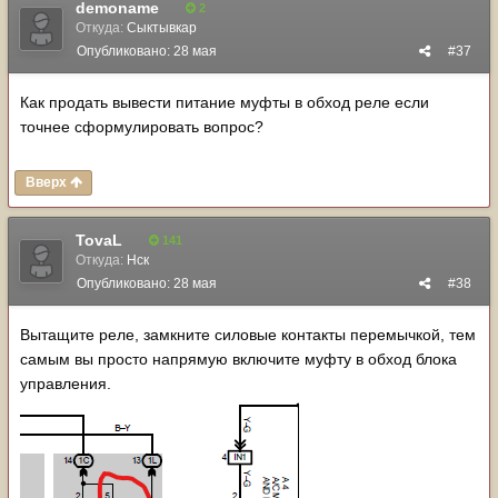
demoname
2
Откуда:
Сыктывкар
Опубликовано:
28 мая
#37
Как продать вывести питание муфты в обход реле если
точнее сформулировать вопрос?
Вверх
TovaL
141
Откуда:
Нск
Опубликовано:
28 мая
#38
Вытащите реле, замкните силовые контакты перемычкой, тем
самым вы просто напрямую включите муфту в обход блока
управления.