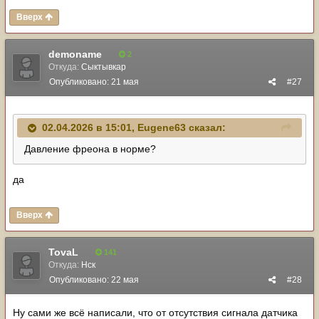
Вверх
demoname
2
Откуда:
Сыктывкар
Опубликовано:
21 мая
#27
02.04.2026 в 15:01,
Eugene63
сказал:
Давление фреона в норме?
да
Вверх
TovaL
141
Откуда:
Нск
Опубликовано:
22 мая
#28
Ну сами же всё написали, что от отсутствия сигнала датчика