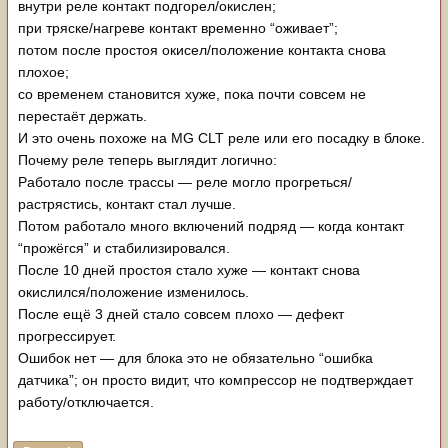
внутри реле контакт подгорел/окислен;
при тряске/нагреве контакт временно “оживает”;
потом после простоя окисел/положение контакта снова
плохое;
со временем становится хуже, пока почти совсем не
перестаёт держать.
И это очень похоже на MG CLT реле или его посадку в блоке.
Почему реле теперь выглядит логично:
Работало после трассы — реле могло прогреться/
растрястись, контакт стал лучше.
Потом работало много включений подряд — когда контакт
“прожёгся” и стабилизировался.
После 10 дней простоя стало хуже — контакт снова
окислился/положение изменилось.
После ещё 3 дней стало совсем плохо — дефект
прогрессирует.
Ошибок нет — для блока это не обязательно “ошибка
датчика”; он просто видит, что компрессор не подтверждает
работу/отключается.