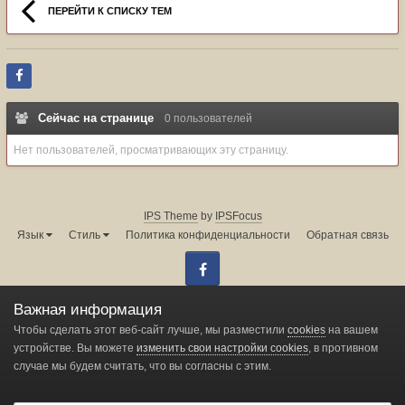
ПЕРЕЙТИ К СПИСКУ ТЕМ
Сейчас на странице
0 пользователей
Нет пользователей, просматривающих эту страницу.
IPS Theme
by
IPSFocus
Язык
Стиль
Политика конфиденциальности
Обратная связь
Facebook
Администрация форума:
info@land-cruiser.ru
Важная информация
Powered by Invision Community
Чтобы сделать этот веб-сайт лучше, мы разместили
cookies
на вашем
устройстве. Вы можете
изменить свои настройки cookies
, в противном
случае мы будем считать, что вы согласны с этим.
Change privacy settings