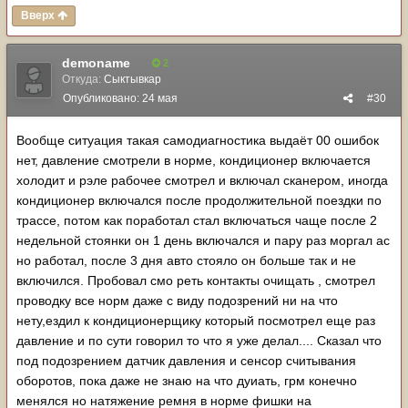
Вверх
demoname
2
Откуда:
Сыктывкар
Опубликовано:
24 мая
#30
Вообще ситуация такая самодиагностика выдаёт 00 ошибок
нет, давление смотрели в норме, кондиционер включается
холодит и рэле рабочее смотрел и включал сканером, иногда
кондиционер включался после продолжительной поездки по
трассе, потом как поработал стал включаться чаще после 2
недельной стоянки он 1 день включался и пару раз моргал ас
но работал, после 3 дня авто стояло он больше так и не
включился. Пробовал смо реть контакты очищать , смотрел
проводку все норм даже с виду подозрений ни на что
нету,ездил к кондиционерщику который посмотрел еще раз
давление и по сути говорил то что я уже делал.... Сказал что
под подозрением датчик давления и сенсор считывания
оборотов, пока даже не знаю на что дуиать, грм конечно
менялся но натяжение ремня в норме фишки на