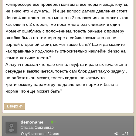
компрессоре все проверял контакты все норм и защелкнуты,
не знаю что и думать... И еще вопрос датчик давления стоит
denso 4 контакта но его можно в 2 положениях поставить так
как ключи с 2 сторон, мб пока много раз снимали в один
момент ошиблись с положением, тоесть раньше к примеру
ошибка была по температуре а сейчас возможно он не
верной стороной стоит, может такое быть? Если да скажите
как правильно подключить относительно наклейки denso на
самом датчике тоесть?
А лаунч показал что даю сигнал муфта и рэле включаются и
секунды и выключается, тоесть сам блок дает такую задачу ,
но работать он может, тоесть видать по какому то
критическому параметру но давление в норме и было в
норме что еще может быть?
Вверх
demoname
2
Откуда:
Сыктывкар
Опубликовано:
24 мая
#31