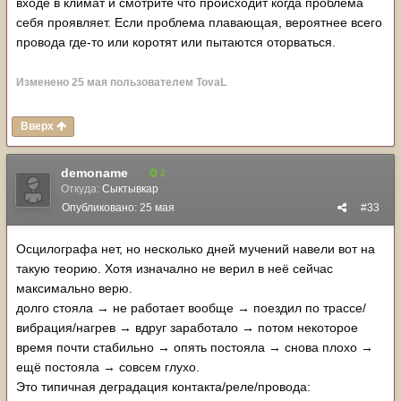
входе в климат и смотрите что происходит когда проблема
себя проявляет. Если проблема плавающая, вероятнее всего
провода где-то или коротят или пытаются оторваться.
Изменено
25 мая
пользователем TovaL
Вверх
demoname
2
Откуда:
Сыктывкар
Опубликовано:
25 мая
#33
Осцилографа нет, но несколько дней мучений навели вот на
такую теорию. Хотя изначално не верил в неё сейчас
максимально верю.
долго стояла → не работает вообще → поездил по трассе/
вибрация/нагрев → вдруг заработало → потом некоторое
время почти стабильно → опять постояла → снова плохо →
ещё постояла → совсем глухо.
Это типичная деградация контакта/реле/провода: