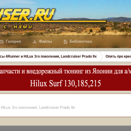
Галерея
Файлы
Библиотека
сы 4Runner и HiLux 3го поколения, Landсruiser Prado 9x
Опять про крес
 HiLux 3го поколения, Landсruiser Prado 9x