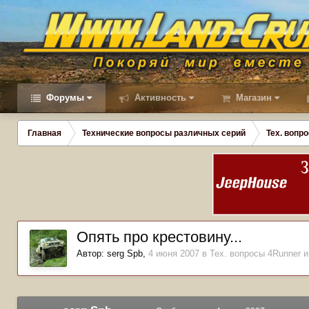
Форумы
Активность
Магазин
Главная
Технические вопросы различных серий
Тех. вопро
Опять про крестовину...
Автор:
serg Spb
,
4 июня 2007
в
Тех. вопросы 4Runner и