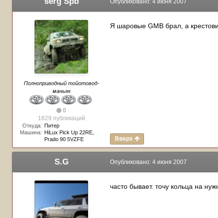
serg Spb
Опубликовано:
4 июня 2007
Я шаровые GMB брал, а крестови
Полноприводный тойотовод-
маньяк
0
1829 публикаций
Откуда:
Питер
Машина:
HiLux Pick Up 22RE,
Вверх
Prado 90 5VZFE
S.G
Опубликовано:
4 июня 2007
часто бывает. точу кольца на нуж