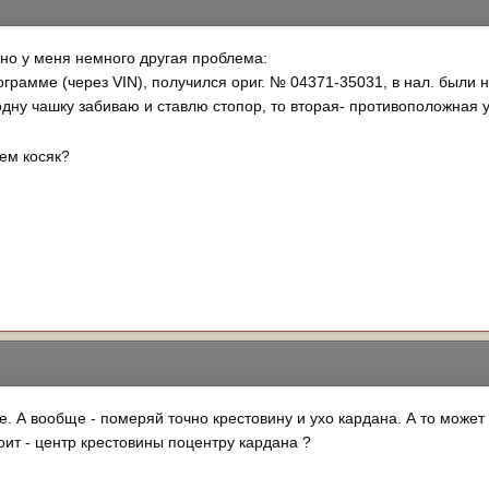
 но у меня немного другая проблема:
рамме (через VIN), получился ориг. № 04371-35031, в нал. были не
одну чашку забиваю и ставлю стопор, то вторая- противоположная 
чем косяк?
е. А вообще - померяй точно крестовину и ухо кардана. А то может 
тоит - центр крестовины поцентру кардана ?