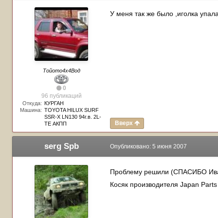
У меня так же было ,иголка упала
Тойото4х4Вод
0
96 публикаций
Откуда:
КУРГАН
Машина:
TOYOTA HILUX SURF
SSR-X LN130 94г.в. 2L-
Вверх
TE АКПП
serg Spb
Опубликовано:
5 июня 2007
Проблему решили (СПАСИБО Ивас
Косяк производителя Japan Parts