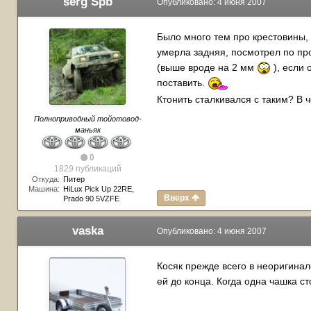
serg Spb
Опубликовано:
4 июня 2007
Было много тем про крестовины,
умерла задняя, посмотрел по прог
(выше вроде на 2 мм
), если 
поставить.
Ктонить сталкивался с таким? В 
Полноприводный тойотовод-
маньяк
0
1829 публикаций
Откуда:
Питер
Машина:
HiLux Pick Up 22RE,
Вверх
Prado 90 5VZFE
vaska
Опубликовано:
4 июня 2007
Косяк прежде всего в неоригинал
ей до конца. Когда одна чашка с