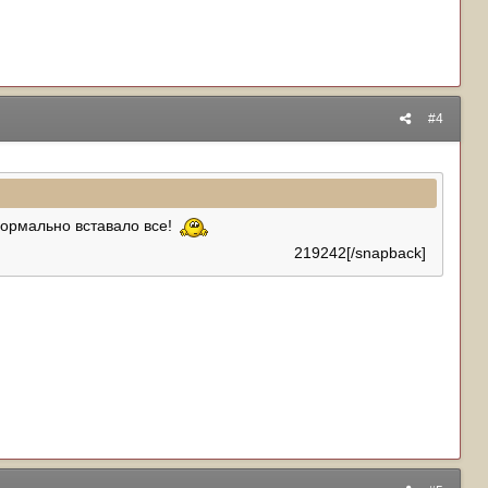
#4
 нормально вставало все!
219242[/snapback]