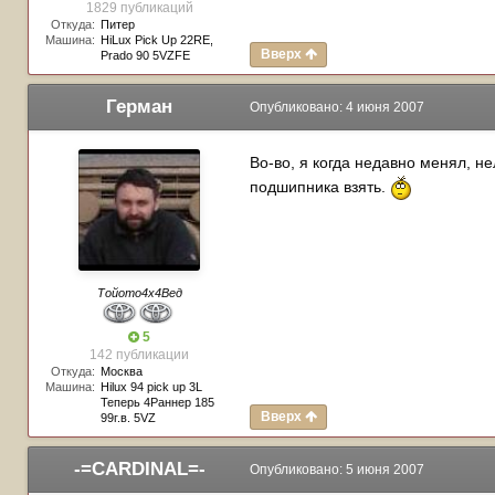
1829 публикаций
Откуда:
Питер
Машина:
HiLux Pick Up 22RE,
Вверх
Prado 90 5VZFE
Герман
Опубликовано:
4 июня 2007
Во-во, я когда недавно менял, н
подшипника взять.
Тойото4х4Вед
5
142 публикации
Откуда:
Москва
Машина:
Hilux 94 pick up 3L
Теперь 4Раннер 185
Вверх
99г.в. 5VZ
-=CARDINAL=-
Опубликовано:
5 июня 2007