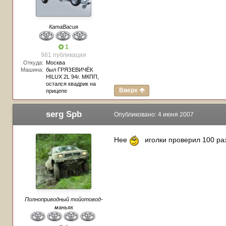
КатаВасия
1
981 публикация
Откуда:
Москва
Машина:
был ГРЯЗEВИЧЁК
HILUX 2L 94г. МКПП,
остался квадрик на
Вверх
прицепе
serg Spb
Опубликовано:
4 июня 2007
Нее
иголки проверил 100 раз
Полноприводный тойотовод-
маньяк