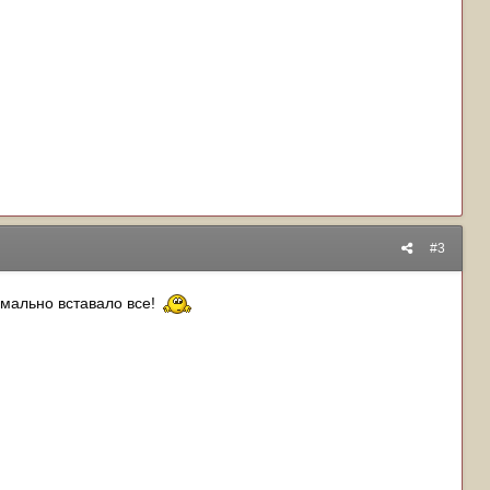
#3
рмально вставало все!