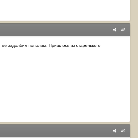
#8
 я её задолбил пополам. Пришлось из старенького
#9