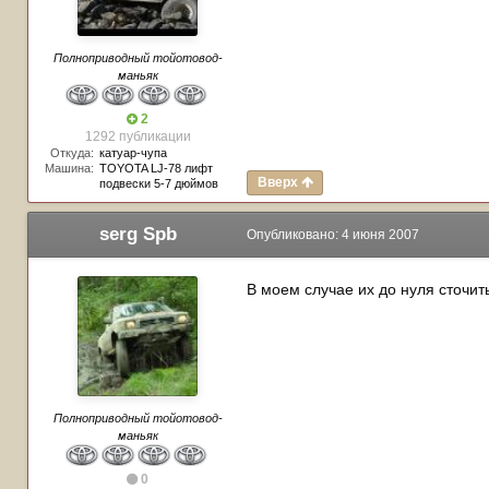
Полноприводный тойотовод-
маньяк
2
1292 публикации
Откуда:
катуар-чупа
Машина:
TOYOTA LJ-78 лифт
Вверх
подвески 5-7 дюймов
serg Spb
Опубликовано:
4 июня 2007
В моем случае их до нуля сточи
Полноприводный тойотовод-
маньяк
0