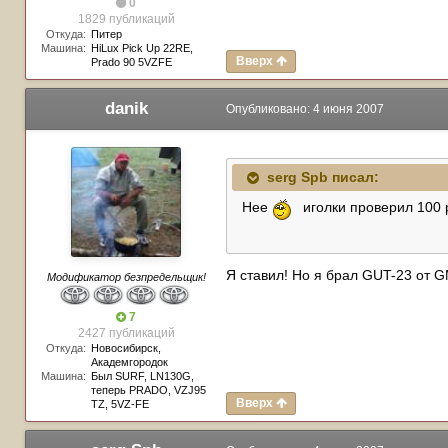
0
1829 публикаций
Откуда:
Питер
Машина:
HiLux Pick Up 22RE,
Вверх
Prado 90 5VZFE
danik
Опубликовано:
4 июня 2007
serg Spb писал:
Нее
иголки проверил 100 р
Я cтавил! Но я брал GUT-23 от G
Модификатор безпредельщик!
7
2427 публикаций
Откуда:
Новосибирск,
Академгородок
Машина:
Был SURF, LN130G,
теперь PRADO, VZJ95
Вверх
TZ, 5VZ-FE