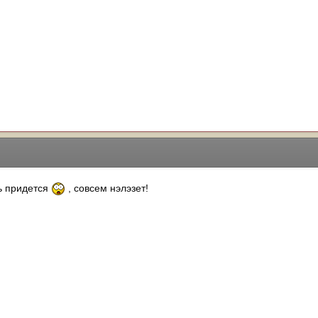
ть придется
, совсем нэлэзет!