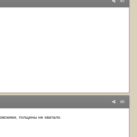
#5
#6
лговскими, толщины не хватало.