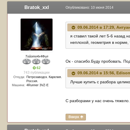
Bratok_xxl
Опубликовано:
10 июня 2014
09.06.2014 в 17:29, Антуа
я ставил такой лет 5-6 назад 
неплохой, геометрия в норме, 
Тойото4х4Фил
Ок - спасибо.Буду пробовать. По
62
743 публикации
09.06.2014 в 15:56, Ediso
Откуда:
Петрозаводск. Карелия.
Россия.
Лучше купить с разбора целик
Машина:
4Runner 3VZ-E
С разборами у нас очень тяжело..
Вверх