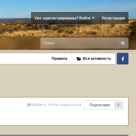
Уже зарегистрированы? Войти
Регистрация
Fa
Правила
Вся активность
Войдите, чтобы подписаться
Подписчики
2