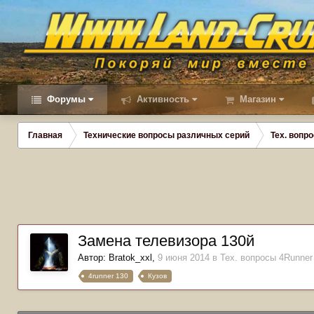
Форумы
Активность
Магазин
Главная
Технические вопросы различных серий
Тех. вопро
Замена телевизора 130й
Автор:
Bratok_xxl
,
9 июня 2014
в
Тех. вопросы 4Runner 
4runner 130
Кузов