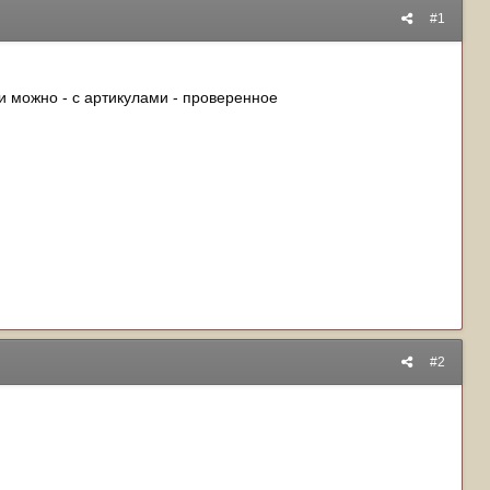
#1
ли можно - с артикулами - проверенное
#2