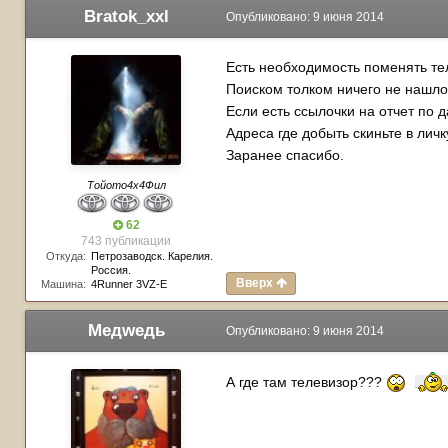
Bratok_xxl
Опубликовано:
9 июня 2014
Есть необходимость поменять те
Поиском толком ничего не нашлос
Если есть ссылочки на отчет по д
Адреса где добыть скиньте в лич
Заранее спасибо.
Тойото4х4Фил
62
743 публикации
Откуда:
Петрозаводск. Карелия.
Россия.
Вверх
Машина:
4Runner 3VZ-E
Медwедь
Опубликовано:
9 июня 2014
А где там телевизор???