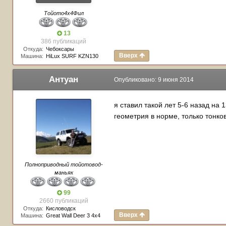
Тойото4х4Фил
13
386 публикаций
Откуда:
Чебоксары
Вверх
Машина:
HiLux SURF KZN130
Антуан
Опубликовано:
9 июня 2014
я ставил такой лет 5-6 назад на
геометрия в норме, только тонков
Полноприводный тойотовод-
маньяк
99
2660 публикаций
Откуда:
Кисловодск
Вверх
Машина:
Great Wall Deer 3 4х4