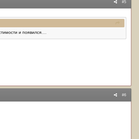
#5
стимости и появился....
#6