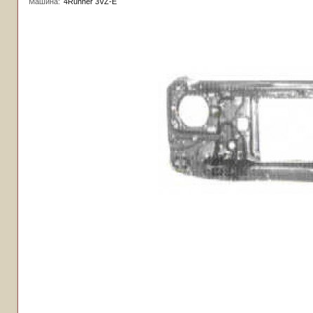
Машина:
4Runner 3VZ-E