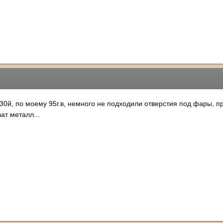
 130й, по моему 95г.в, немного не подходили отверстия под фары, 
ат металл...