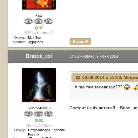
Чел
97
938 публикаций
Откуда:
Мск Зел
Вверх
Машина:
Хурдовоз
Bratok_xxl
Опубликовано:
9 июня 2014
09.06.2014 в 13:03, Медw
А где там телевизор???
Состоит из 4х деталей... Верх, н
Тойото4х4Фил
62
743 публикации
Откуда:
Петрозаводск. Карелия.
Россия.