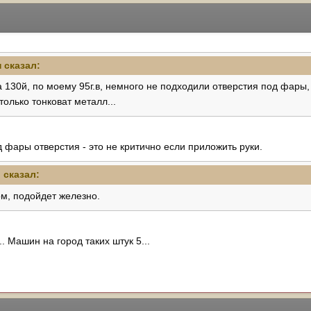
н сказал:
на 130й, по моему 95г.в, немного не подходили отверстия под фары
только тонковат металл...
д фары отверстия - это не критично если приложить руки.
n сказал:
ом, подойдет железно.
. Машин на город таких штук 5...