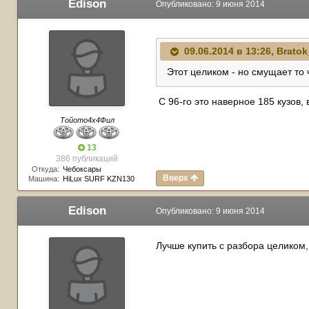
Edison
Опубликовано:
9 июня 2014
09.06.2014 в 13:26, Bratok
Этот целиком - но смущает то ч
С 96-го это наверное 185 кузов, 
Тойото4х4Фил
13
386 публикаций
Откуда:
Чебоксары
Вверх
Машина:
HiLux SURF KZN130
Edison
Опубликовано:
9 июня 2014
Лучше купить с разбора целиком,