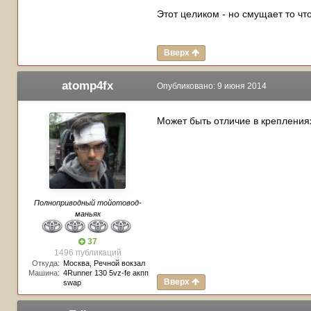
Этот целиком - но смущает то что
Вверх
atomp4fx
Опубликовано:
9 июня 2014
Может быть отличие в креплениях
Полноприводный тойотовод-
маньяк
37
1496 публикаций
Откуда:
Москва, Речной вокзал
Машина:
4Runner 130 5vz-fe акпп
Вверх
swap