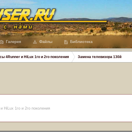
Галерея
Файлы
Библиотека
сы 4Runner и HiLux 1го и 2го поколения
Замена телевизора 130й
и HiLux 1го и 2го поколения