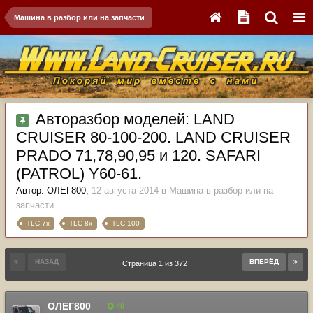
Машина в разбор или на запчасти
Авторазбор моделей: LAND
CRUISER 80-100-200. LAND CRUISER
PRADO 71,78,90,95 и 120. SAFARI
(PATROL) Y60-61.
Автор:
ОЛЕГ800
,
12 августа 2014
в
Машина в разбор или на
запчасти
TLC 7x
TLC 8x
TLC 100
НАЗАД
ВПЕРЁД
Страница 1 из 372
ОЛЕГ800
40