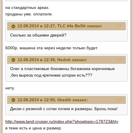
на стандартных арках.
проданы уже. оплатили.
12.08.2014 в 12:27, TLC tHe BeStt сказал:
Сколько за обшивки дверей?
6000р. машина эта через неделю только будет.
12.08.2014 в 12:39, Hodok сказал:
Олег а пластиковые боковины богажника коричневые
,без выреза под крепежки шторки есть???
нету.
12.08.2014 в 12:50, libedih сказал:
Диски с резиной с сотки почем и размеры. Бронь пока!
http://www.land-cruiser.ru/index.php?showtopic=178723&hl=
в теме есть и цена и размер.