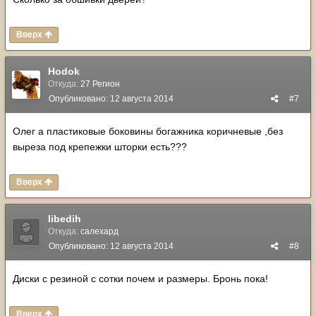
Вверх
Hodok
Откуда:
27 Регион
Опубликовано:
12 августа 2014
#7
Олег а пластиковые боковины богажника коричневые ,без
выреза под крепежки шторки есть???
Вверх
libedih
Откуда:
салехард
Опубликовано:
12 августа 2014
#8
Диски с резиной с сотки почем и размеры. Бронь пока!
Вверх