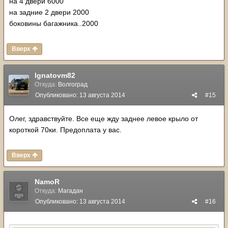
на 4 двери 6000
на задние 2 двери 2000
боковины багажника..2000
Вверх
Ignatovm82
Откуда:
Волгоград
Опубликовано:
13 августа 2014
#15
Олег, здравствуйте. Все еще жду заднее левое крыло от
короткой 70ки. Предоплата у вас.
Вверх
NamoR
Откуда:
Магадан
Опубликовано:
13 августа 2014
#16