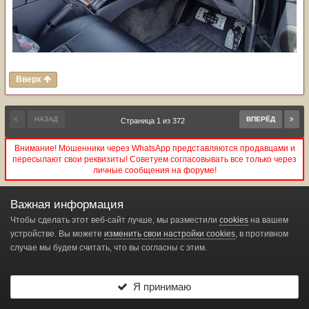
Вверх
НАЗАД
ВПЕРЁД
Страница 1 из 372
Внимание! Мошенники через WhatsApp представляются продавцами и
пересылают свои реквизиты! Советуем согласовывать все только через
личные сообщения на форуме!
Важная информация
Создайте аккаунт или войдите в него
Чтобы сделать этот веб-сайт лучше, мы разместили
cookies
на вашем
устройстве. Вы можете
изменить свои настройки cookies
, в противном
для комментирования
случае мы будем считать, что вы согласны с этим.
Вы должны быть пользователем, чтобы оставить комментарий
Я принимаю
Создать аккаунт