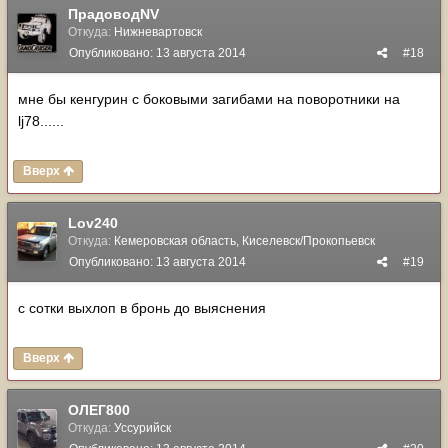
ПрадоводNV
Откуда:
Нижневартовск
Опубликовано:
13 августа 2014
#18
мне бы кенгурин с боковыми загибами на поворотники на
lj78......
Вверх
Lov240
Откуда:
Кемеровская область, Киселевск/Прокопьевск
Опубликовано:
13 августа 2014
#19
с сотки выхлоп в бронь до выяснения
Вверх
ОЛЕГ800
Откуда:
Уссурийск