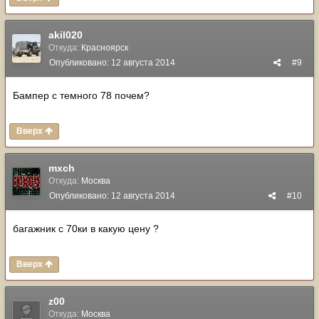
akil020
Откуда:
Красноярск
Опубликовано:
12 августа 2014
#9
Бампер с темного 78 почем?
Вверх
mxch
Откуда:
Москва
Опубликовано:
12 августа 2014
#10
багажник с 70ки в какую цену ?
Вверх
z00
Откуда:
Москва