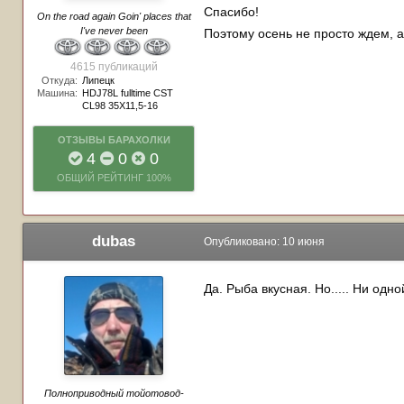
Спасибо!
On the road again Goin' places that
I've never been
Поэтому осень не просто ждем, 
4615 публикаций
Откуда:
Липецк
Машина:
HDJ78L fulltime CST
CL98 35Х11,5-16
ОТЗЫВЫ БАРАХОЛКИ
4
0
0
ОБЩИЙ РЕЙТИНГ
100%
dubas
Опубликовано:
10 июня
Да. Рыба вкусная. Но..... Ни од
Полноприводный тойотовод-