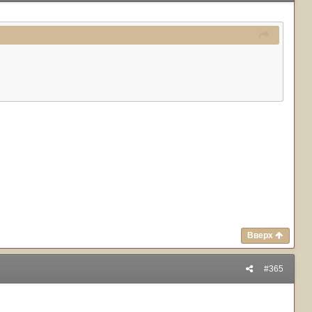
Вверх
#365