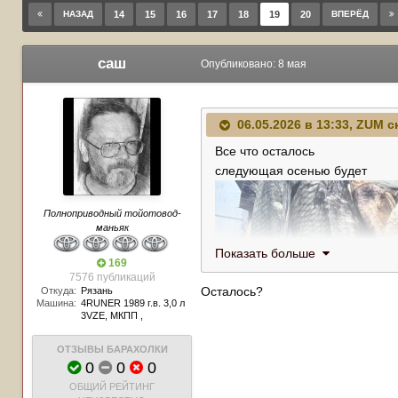
НАЗАД
14
15
16
17
18
19
20
ВПЕРЁД
саш
Опубликовано:
8 мая
06.05.2026 в 13:33,
ZUM
ск
Все что осталось
следующая осенью будет
Полноприводный тойотовод-
маньяк
Показать больше
169
7576 публикаций
Осталось?
Откуда:
Рязань
Машина:
4RUNER 1989 г.в. 3,0 л
3VZE, МКПП ,
ОТЗЫВЫ БАРАХОЛКИ
0
0
0
ОБЩИЙ РЕЙТИНГ