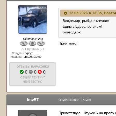
12.05.2026 в 13:35,
Восто
Владимир, рыбка отличная.
Едим с удовольствием!
Благодарю!
Тойото4х4Фил
Приятного!
791 публикация
Откуда:
Сургут
Машина:
LEXUS LX450
ОТЗЫВЫ БАРАХОЛКИ
0
0
0
ОБЩИЙ РЕЙТИНГ
НЕИЗВЕСТНО
ksv57
Опубликовано:
15 мая
Приветствую. Штучек 6 на пробу