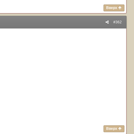
Вверх
#362
Вверх