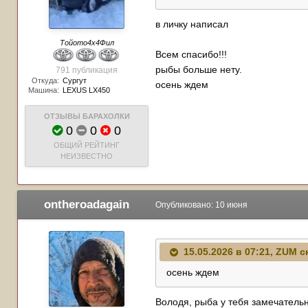
в личку написал
Тойото4х4Фил
Всем спасибо!!!
рыбы больше нету.
791 публикация
Откуда:
Сургут
осень ждем
Машина:
LEXUS LX450
ОТЗЫВЫ БАРАХОЛКИ
0
0
0
ОБЩИЙ РЕЙТИНГ
НЕИЗВЕСТНО
ontheroadagain
Опубликовано:
10 июня
15.05.2026 в 07:21,
ZUM
ск
осень ждем
Володя, рыба у тебя замечатель