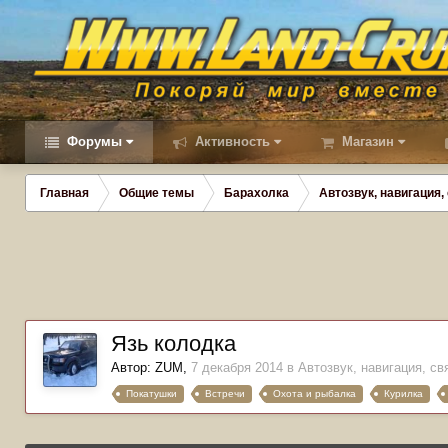
Форумы
Активность
Магазин
Главная
Общие темы
Барахолка
Автозвук, навигация,
Язь колодка
Автор:
ZUM
,
7 декабря 2014
в
Автозвук, навигация, св
Покатушки
Встречи
Охота и рыбалка
Курилка