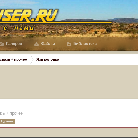
Галерея
Файлы
Библиотека
 связь + прочее
Язь колодка
язь + прочее
Курилка