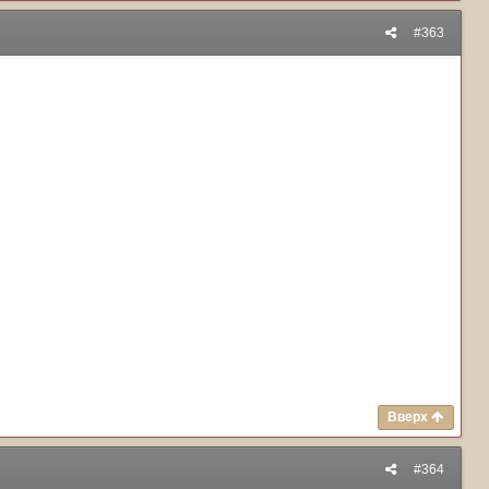
#363
Вверх
#364