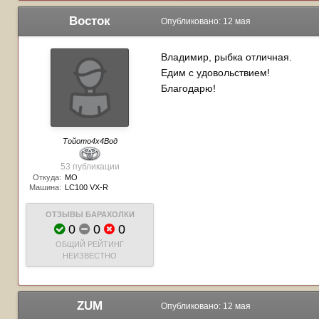
Восток
Опубликовано:
12 мая
Владимир, рыбка отличная.
Едим с удовольствием!
Благодарю!
Тойото4х4Вод
53 публикации
Откуда:
МО
Машина:
LC100 VX-R
ОТЗЫВЫ БАРАХОЛКИ
0
0
0
ОБЩИЙ РЕЙТИНГ
НЕИЗВЕСТНО
ZUM
Опубликовано:
12 мая