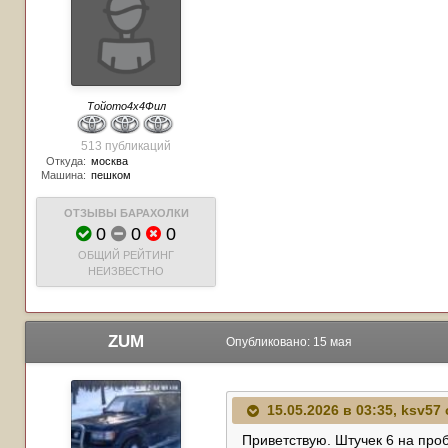
Тойото4х4Фил
513 публикаций
Откуда:
москва
Машина:
пешком
ОТЗЫВЫ БАРАХОЛКИ
0
0
0
ОБЩИЙ РЕЙТИНГ
НЕИЗВЕСТНО
ZUM
Опубликовано:
15 мая
15.05.2026 в 03:35,
ksv57
Приветствую. Штучек 6 на про