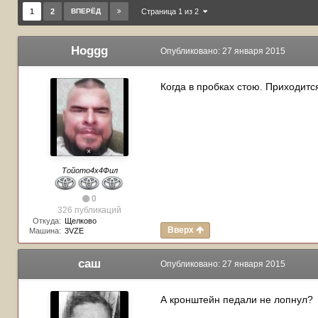
1
2
ВПЕРЁД
Страница 1 из 2
Hoggg
Опубликовано:
27 января 2015
Когда в пробках стою. Приходитс
Тойото4х4Фил
0
326 публикаций
Откуда:
Щелково
Вверх
Машина:
3VZE
саш
Опубликовано:
27 января 2015
А кронштейн педали не лопнул?