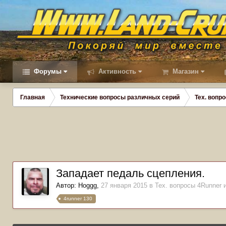
Форумы
Активность
Магазин
Главная
Технические вопросы различных серий
Тех. вопро
Западает педаль сцепления.
Автор:
Hoggg
,
27 января 2015
в
Тех. вопросы 4Runner и
4runner 130