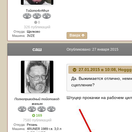
Тойото4х4Фил
0
326 публикаций
Откуда:
Щелково
Вверх
Машина:
3VZE
саш
Опубликовано:
27 января 2015
27.01.2015 в 10:08, Hoggg
Да. Выжимается отлично, немно
сцепление?
Штуцер прокачки на рабочем ци
Полноприводный тойотовод-
маньяк
169
7580 публикаций
Откуда:
Рязань
Машина:
4RUNER 1989 г.в. 3,0 л