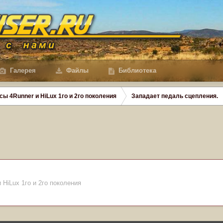
Галерея
Файлы
Библиотека
сы 4Runner и HiLux 1го и 2го поколения
Западает педаль сцепления.
 HiLux 1го и 2го поколения