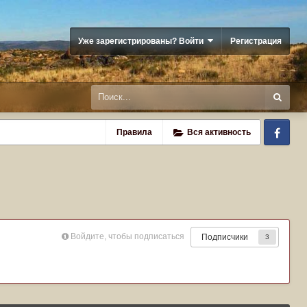
Уже зарегистрированы? Войти
Регистрация
Fa
Правила
Вся активность
Войдите, чтобы подписаться
Подписчики
3