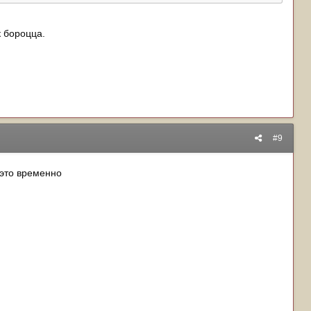
к бороцца.
#9
 это временно