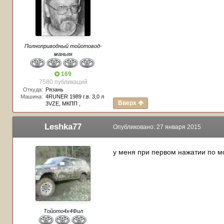
Полноприводный тойотовод-
маньяк
169
7580 публикаций
Откуда:
Рязань
Машина:
4RUNER 1989 г.в. 3,0 л
Вверх
3VZE, МКПП ,
Leshka77
Опубликовано:
27 января 2015
у меня при первом нажатии по мо
Тойото4х4Фил