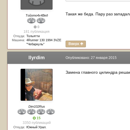
Такая же беда. Пару раз западала
Тойото4х4Вед
0
181 публикация
Откуда:
Тольятти
Машина:
4Runner 130 1994 3VZE
Вверх
"Чебаркуль"
llyrdim
Опубликовано:
27 января 2015
Замена главного цилиндра решает
Dim102Rus
15
3350 публикаций
Откуда:
Южный Урал.