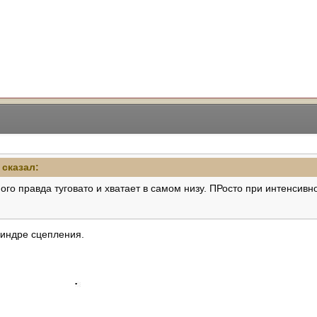
 сказал:
го правда туговато и хватает в самом низу. ПРосто при интенсивн
линдре сцепления.