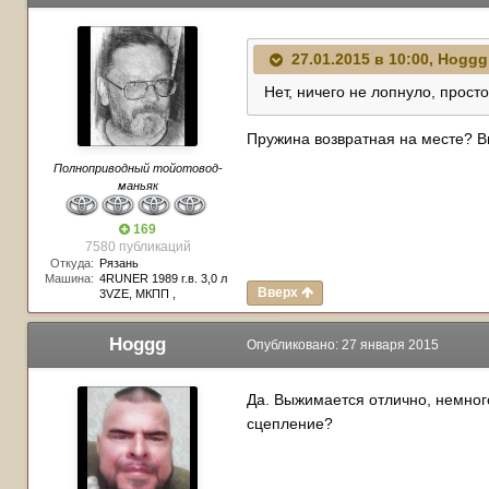
27.01.2015 в 10:00, Hoggg
Нет, ничего не лопнуло, просто
Пружина возвратная на месте? 
Полноприводный тойотовод-
маньяк
169
7580 публикаций
Откуда:
Рязань
Машина:
4RUNER 1989 г.в. 3,0 л
Вверх
3VZE, МКПП ,
Hoggg
Опубликовано:
27 января 2015
Да. Выжимается отлично, немного
сцепление?