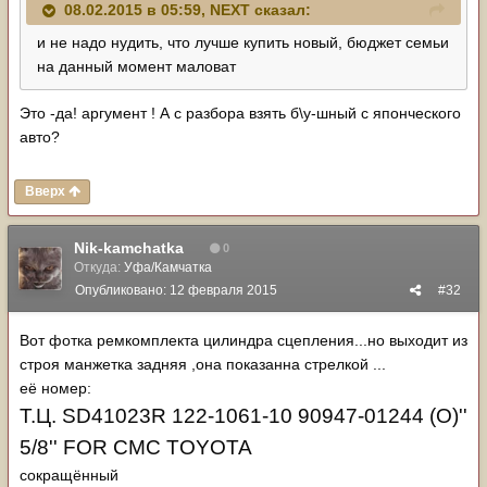
08.02.2015 в 05:59, NЕХТ сказал:
и не надо нудить, что лучше купить новый, бюджет семьи
на данный момент маловат
Это -да! аргумент ! А с разбора взять б\у-шный с японческого
авто?
Вверх
Nik-kamchatka
0
Откуда:
Уфа/Камчатка
Опубликовано:
12 февраля 2015
#32
Вот фотка ремкомплекта цилиндра сцепления...но выходит из
строя манжетка задняя ,она показанна стрелкой ...
её номер:
Т
.
Ц
. SD41023R 122-1061-10 90947-01244 (O)''
5/8'' FOR CMC TOYOTA
сокращённый