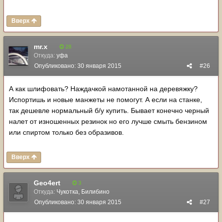
Вверх
mr.x
28
Откуда:
уфа
Опубликовано:
30 января 2015
#26
А как шлифовать? Наждачкой намотанной на деревяжку?
Испортишь и новые манжеты не помогут. А если на станке,
так дешевле нормальный б/у купить. Бывает конечно черный
налет от изношенных резинок но его лучше смыть бензином
или спиртом только без образивов.
Вверх
Geo4ert
3
Откуда:
Чукотка, Билибино
Опубликовано:
30 января 2015
#27