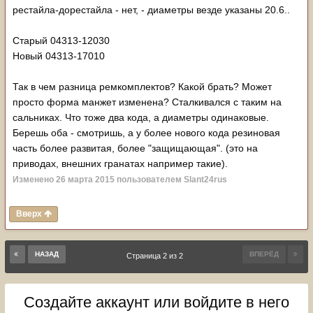
рестайла-дорестайла - нет, - диаметры везде указаны 20.6..
Старый 04313-12030
Новый 04313-17010
Так в чем разница ремкомплектов? Какой брать? Может
просто форма манжет изменена? Сталкивался с таким на
сальниках. Что тоже два кода, а диаметры одинаковые.
Берешь оба - смотришь, а у более нового кода резиновая
часть более развитая, более "защищающая". (это на
приводах, внешних гранатах например такие).
Изменено
26 марта 2015
пользователем Slant24rus
Вверх
НАЗАД
ВПЕРЁД
Страница 2 из 2
Создайте аккаунт или войдите в него