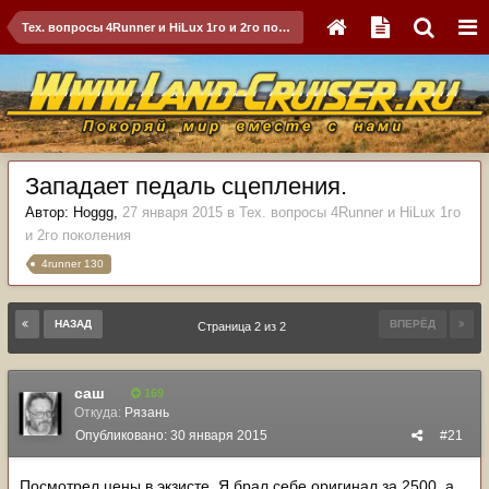
Тех. вопросы 4Runner и HiLux 1го и 2го поколения
Западает педаль сцепления.
Автор:
Hoggg
,
27 января 2015
в
Тех. вопросы 4Runner и HiLux 1го
и 2го поколения
4runner 130
НАЗАД
ВПЕРЁД
Страница 2 из 2
саш
169
Откуда:
Рязань
Опубликовано:
30 января 2015
#21
Посмотрел цены в экзисте. Я брал себе оригинал за 2500. а