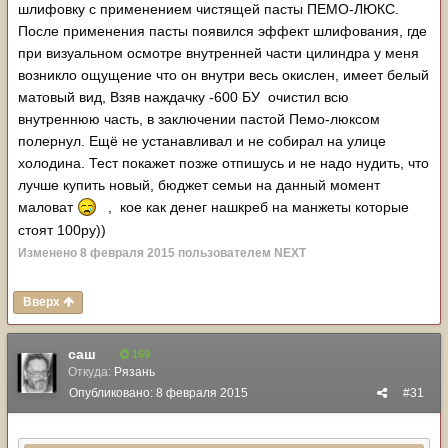
шлифовку с применением чистящей пасты ПЕМО-ЛЮКС.
После применения пасты появился эффект шлифования, где
при визуальном осмотре внутренней части цилиндра у меня
возникло ощущение что он внутри весь окислен, имеет белый
матовый вид, Взяв наждачку -600 БУ очистил всю
внутреннюю часть, в заключении пастой Пемо-люксом
полернул. Ещё не устанавливал и не собирал на улице
холодина. Тест покажет позже отпишусь и не надо нудить, что
лучше купить новый, бюджет семьи на данный момент
маловат
, кое как денег нашкреб на манжеты которые
стоят 100ру))
Изменено
8 февраля 2015
пользователем NЕХТ
Вверх
саш
169
Откуда:
Рязань
Опубликовано:
8 февраля 2015
#31