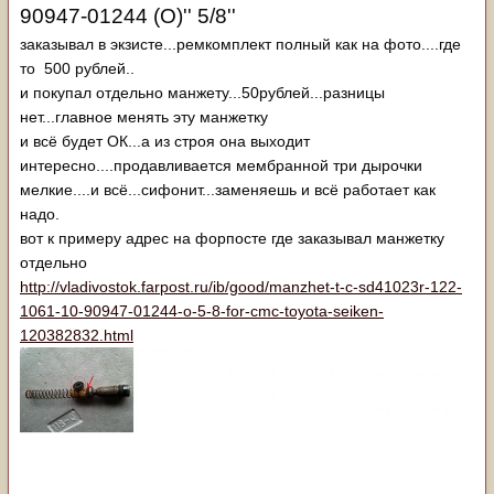
90947-01244 (O)'' 5/8''
заказывал в экзисте...ремкомплект полный как на фото....где
то 500 рублей..
и покупал отдельно манжету...50рублей...разницы
нет...главное менять эту манжетку
и всё будет ОК...а из строя она выходит
интересно....продавливается мембранной три дырочки
мелкие....и всё...сифонит...заменяешь и всё работает как
надо.
вот к примеру адрес на форпосте где заказывал манжетку
отдельно
http://vladivostok.farpost.ru/ib/good/manzhet-t-c-sd41023r-122-
1061-10-90947-01244-o-5-8-for-cmc-toyota-seiken-
120382832.html