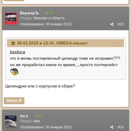
ВереярЪ
44
Откуда:
Иваново и область
Опубликовано:
30 января 2015
#23
30.01.2015 в 13:41, OMEGA сказал:
basiluca
что и вновь поставленный цилиндр тоже не исправен???
он же проработал какое-то время,,,,просто полтергейст
Цилиндрик или с корпусом в сборе?
Вверх
mr.x
28
Откуда:
уфа
Опубликовано:
30 января 2015
#24