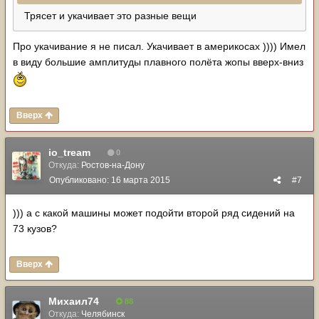
Трясет и укачивает это разные вещи
Про укачивание я не писал. Укачивает в америкосах )))) Имел
в виду большие амплитуды плавного полёта жопы вверх-вниз
Вверх
io_tream
0
Откуда:
Ростов-на-Дону
Опубликовано:
16 марта 2015
#7
))) а с какой машины может подойти второй ряд сидений на
73 кузов?
Вверх
Михаил74
88
Откуда:
Челябинск