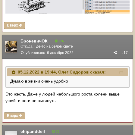
Вверх
БроневичОК
326
Откуда:
Где-то на белом свете
Опубликовано:
6 декабря 2022
#17
05.12.2022 в 19:44,
Олег Сидоров
сказал:
Думаю в жизни очень удобно
Это жесть. Даже у людей небольшого роста колени выше
ушей. и ноги не вытянуть
Вверх
chipanddeil
33