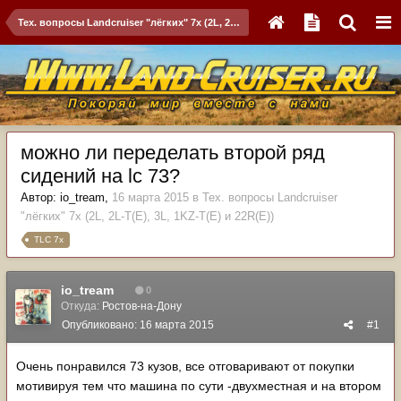
Тех. вопросы Landcruiser "лёгких" 7x (2L, 2L-T(Е), 3L, 1KZ-T(E) и 22R(Е))
можно ли переделать второй ряд
сидений на lc 73?
Автор:
io_tream
,
16 марта 2015
в
Тех. вопросы Landcruiser
"лёгких" 7x (2L, 2L-T(Е), 3L, 1KZ-T(E) и 22R(Е))
TLC 7x
io_tream
0
Откуда:
Ростов-на-Дону
Опубликовано:
16 марта 2015
#1
Очень понравился 73 кузов, все отговаривают от покупки
мотивируя тем что машина по сути -двухместная и на втором