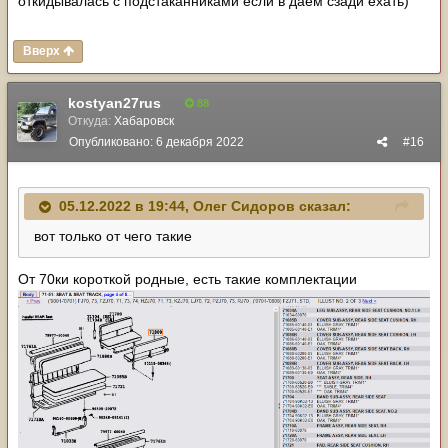
откидывалась с подстаканниками если в даём сзади ехать)
Вверх
kostyan27rus
88
Откуда:
Хабаровск
Опубликовано:
6 декабря 2022
#16
05.12.2022 в 19:44,
Олег Сидоров
сказал:
вот только от чего такие
От 70ки короткой родные, есть такие комплектации