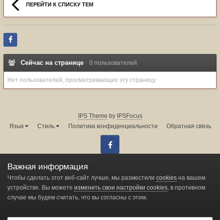
ПЕРЕЙТИ К СПИСКУ ТЕМ
Сейчас на странице
0 пользователей
Нет пользователей, просматривающих эту страницу.
IPS Theme
by
IPSFocus
Язык
Стиль
Политика конфиденциальности
Обратная связь
Facebook
Администрация форума:
info@land-cruiser.ru
Важная информация
Powered by Invision Community
Чтобы сделать этот веб-сайт лучше, мы разместили
cookies
на вашем
устройстве. Вы можете
изменить свои настройки cookies
, в противном
случае мы будем считать, что вы согласны с этим.
Change privacy settings