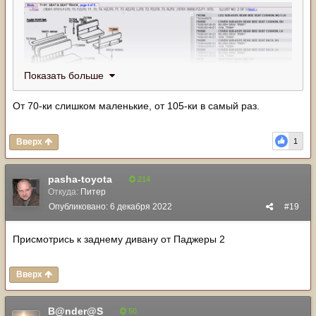
Показать больше
От 70-ки слишком маленькие, от 105-ки в самый раз.
Вверх
1
pasha-toyota
214
Откуда:
Питер
Опубликовано:
6 декабря 2022
#19
Присмотрись к заднему дивану от Паджеры 2
Вверх
B@nder@S
50