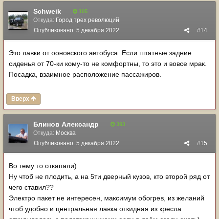
Schweik
105
Откуда:
Город трех революций
Опубликовано:
5 декабря 2022
#14
Это лавки от ооновского автобуса. Если штатные задние
сиденья от 70-ки кому-то не комфортны, то это и вовсе мрак.
Посадка, взаимное расположение пассажиров.
Вверх
Блинов Александр
393
Откуда:
Москва
Опубликовано:
5 декабря 2022
#15
Во тему то откапали)
Ну чтоб не плодить, а на 5ти дверный кузов, кто второй ряд от
чего ставил??
Электро пакет не интересен, максимум обогрев, из желаний
чтоб удобно и центральная лавка откидная из кресла