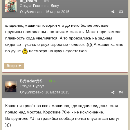
io_tream
0
Откуда:
Ростов-на-Дону
Опубликовано:
16 марта 2015
#3
владелец машины говорил что до него более жесткие
пружины поставлены - по кочкам скакать. Может при замене
плавность хода увеличится. А то проехались на заднем
сиденье - укачало двух взрослых человек :(((( А машинка мне
по душе
несмотря на кучу недостатков
Вверх
B@nder@S
50
Откуда:
Сургут
Опубликовано:
16 марта 2015
#4
Качает и трясёт во всех машинах, где задние сиденья стоят
прямо над мостом. Короткие 70ки - не исключение.
Во врунгеле YJ на гравийке вообще почки опуститься могут
))))