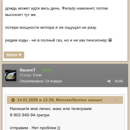
дождь может идти весь день. Фильтр намокнет, потом
высохнет тут же.
потери мощности мотора я не ощущал ни разу.
редим езды - не в полный газ, но и не как пенсионер
😁
Вверх
NazareT
529
Откуда:
Сочи
Опубликовано:
24 января
#246
14.01.2026 в 13:26,
MonsterService
сказал:
Напишите мне лично, макс или телеграмм
8-902-940-94-тритри.
отправим . Нет проблем:))