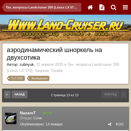
Тех. вопросы Landcruiser 200 (Lexus LX 570), Sequoia, Tundra
аэродинамический шноркель на
двухсотика
Автор:
zubnyuk
,
11 апреля 2015
в
Тех. вопросы Landcruiser 200
(Lexus LX 570), Sequoia, Tundra
TLC 200
Экспедиция
НАЗАД
ВПЕРЁД
Страница 13 из 13
NazareT
529
Откуда:
Сочи
Опубликовано:
14 января
#241