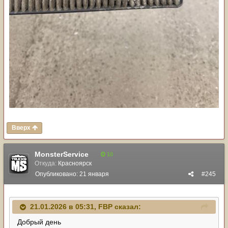
Вверх
MonsterService
10
Откуда:
Красноярск
Опубликовано:
21 января
#245
21.01.2026 в 05:31,
FBP
сказал:
Добрый день