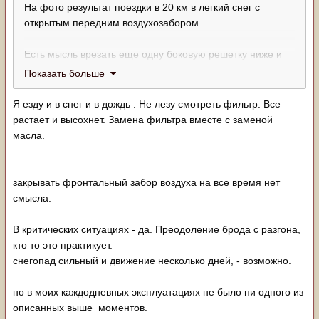
На фото результат поездки в 20 км в легкий снег с
открытым передним воздухозабором
Есть мысль врезать еще одну боковую решетку ниже и
полностью закрыть передний воздухозабор на осенне-
Показать больше
зимний период
Были у вас такие эксперименты?
Я езду и в снег и в дождь . Не лезу смотреть фильтр. Все
растает и высохнет. Замена фильтра вместе с заменой
масла.
закрывать фронтальный забор воздуха на все время нет
смысла.
В критических ситуациях - да. Преодоление брода с разгона,
кто то это практикует.
снегопад сильный и движение несколько дней, - возможно.
но в моих каждодневных эксплуатациях не было ни одного из
описанных выше моментов.