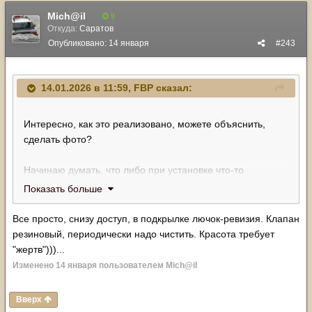
Mich@il
9
Откуда:
Саратов
Опубликовано:
14 января
#243
14.01.2026 в 11:59,
FBP
сказал:
Интересно, как это реализовано, можете объяснить,
сделать фото?
Начинаю думать, что либо при установке что-то
накосячили, либо какая-то грязь забила сливной клапан.
Показать больше
Буду вскрывать смотреть
Все просто, снизу доступ, в подкрылке лючок-ревизия. Клапан
резиновый, периодически надо чистить. Красота требует
"жертв")))...
Изменено
14 января
пользователем Mich@il
Вверх