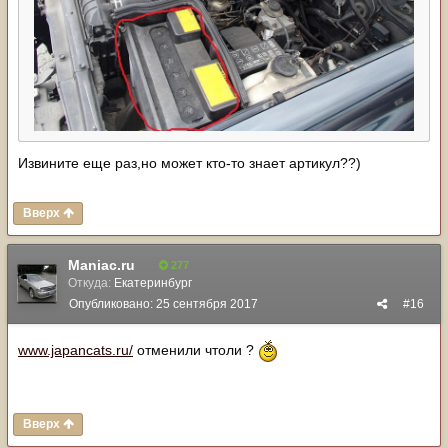
Извините еще раз,но может кто-то знает артикул??)
Вверх
Maniac.ru
277
Откуда:
Екатеринбург
Опубликовано:
25 сентября 2017
#16
www.japancats.ru/
отменили чтоли ?
Вверх