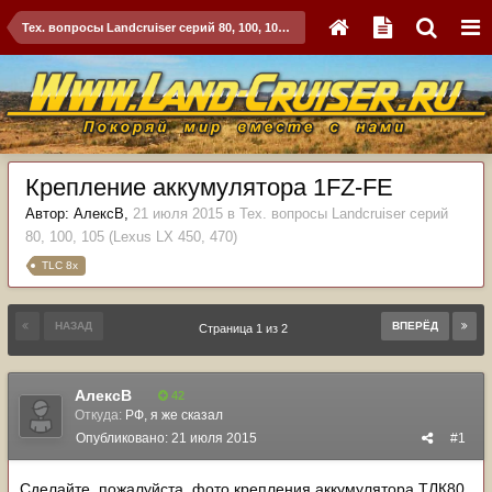
Тех. вопросы Landcruiser серий 80, 100, 105 (Lexus LX 450, 470)
Крепление аккумулятора 1FZ-FE
Автор:
АлексВ
,
21 июля 2015
в
Тех. вопросы Landcruiser серий
80, 100, 105 (Lexus LX 450, 470)
TLC 8x
НАЗАД
ВПЕРЁД
Страница 1 из 2
АлексВ
42
Откуда:
РФ, я же сказал
Опубликовано:
21 июля 2015
#1
Cделайте, пожалуйста, фото крепления аккумулятора ТЛК80