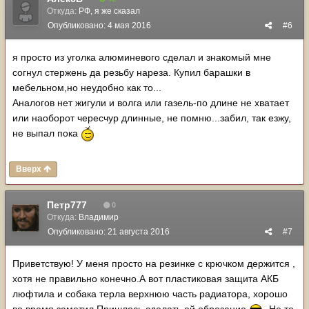
Откуда:
РФ, я же сказал
Опубликовано:
4 мая 2016
#6
я просто из уголка алюминевого сделал и знакомый мне
согнул стержень да резьбу нареза. Купил барашки в
мебельном,но неудобно как то...
Аналогов нет жигули и волга или газель-по длине не хватает
или наоборот чересчур длинные, не помню...забил, так езжу,
не выпал пока
Вверх
Петр777
0
Откуда:
Владимир
Опубликовано:
21 августа 2016
#7
Приветствую! У меня просто на резинке с крючком держится ,
хотя не правильно конечно.А вот пластиковая защита АКБ
люфтила и собака терла верхнюю часть радиатора, хорошо