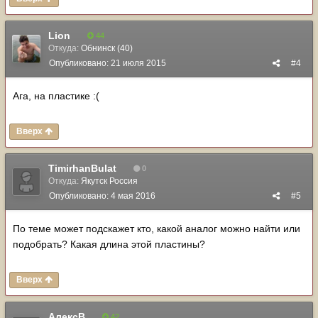
Lion
44
Откуда:
Обнинск (40)
Опубликовано:
21 июля 2015
#4
Ага, на пластике :(
Вверх
TimirhanBulat
0
Откуда:
Якутск Россия
Опубликовано:
4 мая 2016
#5
По теме может подскажет кто, какой аналог можно найти или
подобрать? Какая длина этой пластины?
Вверх
АлексВ
42