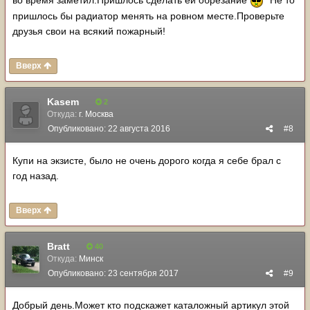
во время заметил.Пришлось сделать ей обрезание
Не то
пришлось бы радиатор менять на ровном месте.Проверьте
друзья свои на всякий пожарный!
Вверх
Kasem
2
Откуда:
г. Москва
Опубликовано:
22 августа 2016
#8
Купи на экзисте, было не очень дорого когда я себе брал с
год назад.
Вверх
Bratt
40
Откуда:
Минск
Опубликовано:
23 сентября 2017
#9
Добрый день.Может кто подскажет каталожный артикул этой