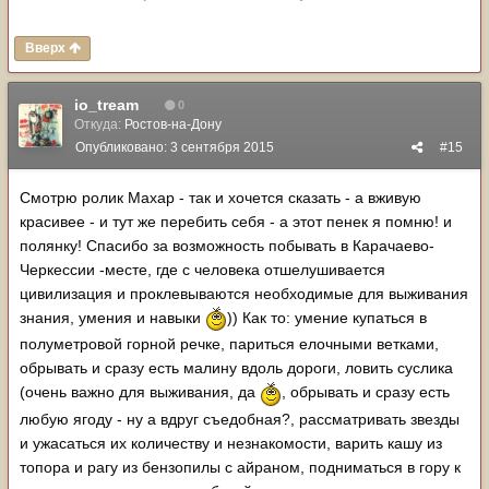
Вверх
io_tream
0
Откуда:
Ростов-на-Дону
Опубликовано:
3 сентября 2015
#15
Смотрю ролик Махар - так и хочется сказать - а вживую
красивее - и тут же перебить себя - а этот пенек я помню! и
полянку! Спасибо за возможность побывать в Карачаево-
Черкессии -месте, где с человека отшелушивается
цивилизация и проклевываются необходимые для выживания
знания, умения и навыки
)) Как то: умение купаться в
полуметровой горной речке, париться елочными ветками,
обрывать и сразу есть малину вдоль дороги, ловить суслика
(очень важно для выживания, да
, обрывать и сразу есть
любую ягоду - ну а вдруг съедобная?, рассматривать звезды
и ужасаться их количеству и незнакомости, варить кашу из
топора и рагу из бензопилы с айраном, подниматься в гору к