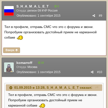
S_H_A_M_A_L_E_T
9
Откуда:
регион 09 КЧР Россия
Опубликовано:
1 сентября 2015
#9
Тел в профиле, отправь СМС что это с форума и звони.
Попробуем организовать достойный прием не карманной
собаке
Вверх
komarroff
28
Откуда:
Москва
Опубликовано:
1 сентября 2015
#10
01.09.2015 в 13:28, S_H_A_M_A_L_E_T сказал:
Тел в профиле, отправь СМС что это с форума и звони.
Попробуем организовать достойный прием не
карманной собаке