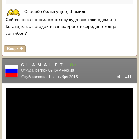
Спасибо большущее, Шамиль!
Сейчас пока поломаем голову куда все-таки едем и..)
Кстати, как с погодой в ваших краях в середине-конце
сентября?
Вверх
S_H_A_M_A_L_E_T
9
Откуда:
регион 09 КЧР Россия
Опубликовано:
1 сентября 2015
#11