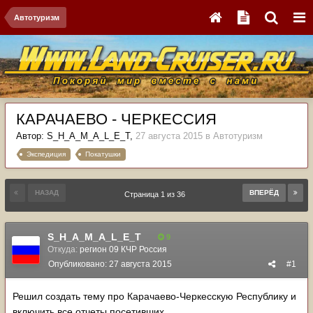
Автотуризм
КАРАЧАЕВО - ЧЕРКЕССИЯ
Автор:
S_H_A_M_A_L_E_T
,
27 августа 2015
в
Автотуризм
Экспедиция
Покатушки
НАЗАД
ВПЕРЁД
Страница 1 из 36
S_H_A_M_A_L_E_T
9
Откуда:
регион 09 КЧР Россия
Опубликовано:
27 августа 2015
#1
Решил создать тему про Карачаево-Черкесскую Республику и
включить все отчеты посетивших.