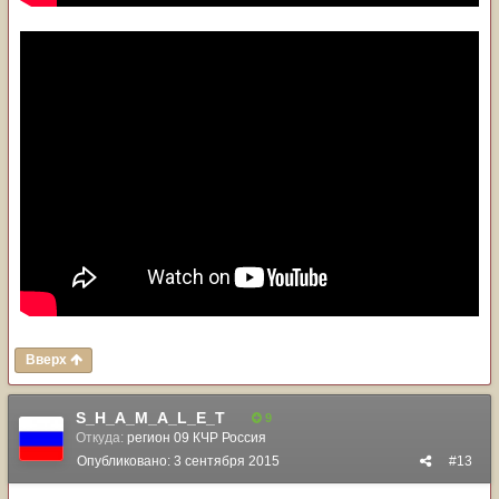
Вверх
S_H_A_M_A_L_E_T
9
Откуда:
регион 09 КЧР Россия
Опубликовано:
3 сентября 2015
#13