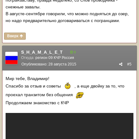
погранзаставу, правда недалеко, со слов проводника -
снежные завалы.
В августе-сентябре говорили, что можно подняться до озер,
но надо предварительно договариваться с погранцами.
Вверх
S_H_A_M_A_L_E_T
9
Откуда:
регион 09 КЧР Россия
Опубликовано:
28 августа 2015
#5
Мир тебе, Владимир!
Спасибо за отзыв и советы
, а еще двойку за то, что
проехал транзитом без общения
Продолжаем знакомство с КЧР