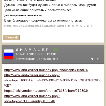
Думаю, что так будет лучше и легче с выбором маршрутов
для желающих приехать и посмотреть все
достопримечательности.
Буду благодарен форумчанам за отчеты и отзывы.
Изменено
27 августа 2015
пользователем S_H_A_M_A_L_E_T
Вверх
S_H_A_M_A_L_E_T
9
Откуда:
регион 09 КЧР Россия
Опубликовано:
27 августа 2015
#2
http://www.land-cruiser.ru/index.php?showtopic=169974
http://www.land-cruiser.ru/index.php?
showtopic=69351&hl=+%D0%B0%D1%80%D1%85%D1%8B%D0
%B7
https://fotki.yandex.ru/users/bronco7618/album/219303/
http://www.land-cruiser.ru/index.php?
showtopic=199332#entry3169640