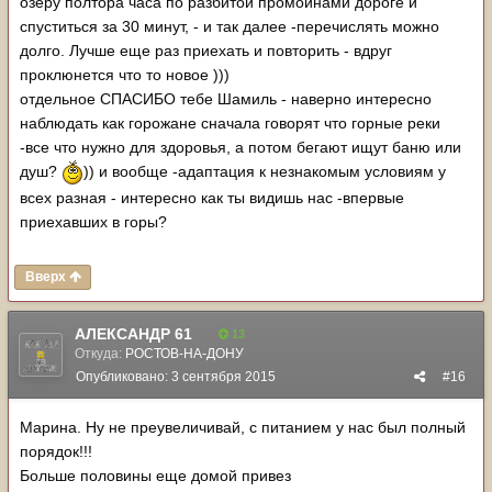
озеру полтора часа по разбитой промоинами дороге и
спуститься за 30 минут, - и так далее -перечислять можно
долго. Лучше еще раз приехать и повторить - вдруг
проклюнется что то новое )))
отдельное СПАСИБО тебе Шамиль - наверно интересно
наблюдать как горожане сначала говорят что горные реки
-все что нужно для здоровья, а потом бегают ищут баню или
душ?
)) и вообще -адаптация к незнакомым условиям у
всех разная - интересно как ты видишь нас -впервые
приехавших в горы?
Вверх
АЛЕКСАНДР 61
13
Откуда:
РОСТОВ-НА-ДОНУ
Опубликовано:
3 сентября 2015
#16
Марина. Ну не преувеличивай, с питанием у нас был полный
порядок!!!
Больше половины еще домой привез