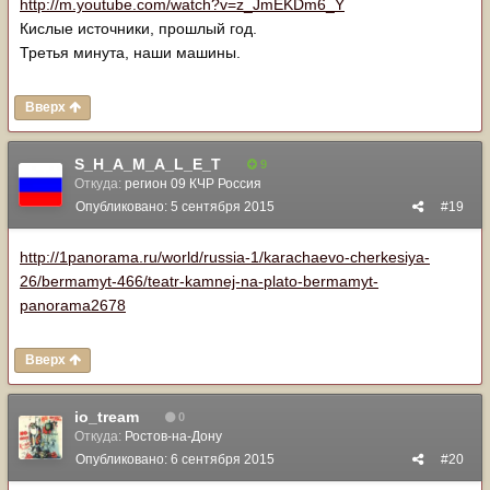
http://m.youtube.com/watch?v=z_JmEKDm6_Y
Кислые источники, прошлый год.
Третья минута, наши машины.
Вверх
S_H_A_M_A_L_E_T
9
Откуда:
регион 09 КЧР Россия
Опубликовано:
5 сентября 2015
#19
http://1panorama.ru/world/russia-1/karachaevo-cherkesiya-
26/bermamyt-466/teatr-kamnej-na-plato-bermamyt-
panorama2678
Вверх
io_tream
0
Откуда:
Ростов-на-Дону
Опубликовано:
6 сентября 2015
#20