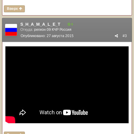
Вверх
S_H_A_M_A_L_E_T
9
Откуда:
регион 09 КЧР Россия
Опубликовано:
27 августа 2015
#3