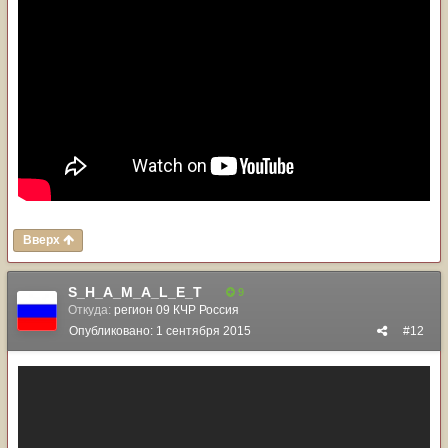
Вверх
S_H_A_M_A_L_E_T
9
Откуда:
регион 09 КЧР Россия
Опубликовано:
1 сентября 2015
#12