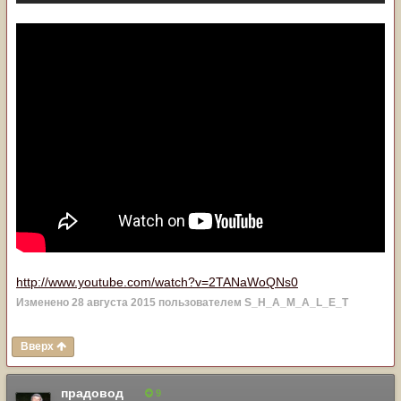
http://www.youtube.com/watch?v=2TANaWoQNs0
Изменено
28 августа 2015
пользователем S_H_A_M_A_L_E_T
Вверх
прадовод
9