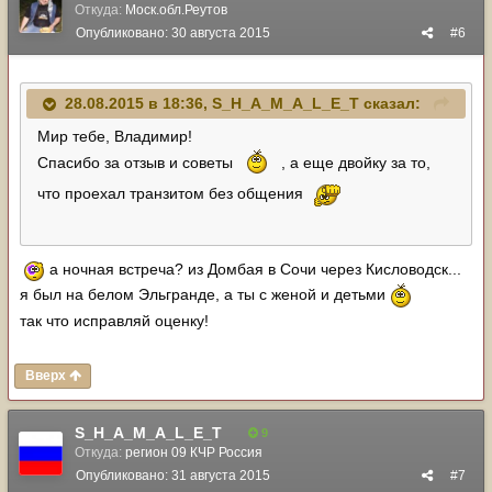
Откуда:
Моск.обл.Реутов
Опубликовано:
30 августа 2015
#6
28.08.2015 в 18:36, S_H_A_M_A_L_E_T сказал:
Мир тебе, Владимир!
Спасибо за отзыв и советы
, а еще двойку за то,
что проехал транзитом без общения
а ночная встреча? из Домбая в Сочи через Кисловодск...
я был на белом Эльгранде, а ты с женой и детьми
так что исправляй оценку!
Вверх
S_H_A_M_A_L_E_T
9
Откуда:
регион 09 КЧР Россия
Опубликовано:
31 августа 2015
#7