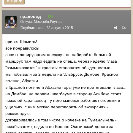
Вверх
прадовод
9
Откуда:
Моск.обл.Реутов
Опубликовано:
28 августа 2015
#4
привет Шамиль!
все понравилось!
совет планирующим поездку - не набирайте большой
маршрут, там надо ездить не спеша, через неделю глаза
"замыливаются" и красоты становятся обыденностью.
мы побывали за 2 недели на Эльбрусе, Домбае, Красной
поляне, Абхазии.
в Красной поляне и Абхазии горы уже не притягивали глаза...
на Домбае, на первом шлагбауме в сторону Алибека стоит
пожилой карачаевец - у него сыновья работают егерями в
ущельях, с ним можно переговорить об экскурсиях -
рекомендую.
договаривались в том числе о ночевке на Туманлыкёль -
незабываемо, ездили по Военно Осетинской дороге за